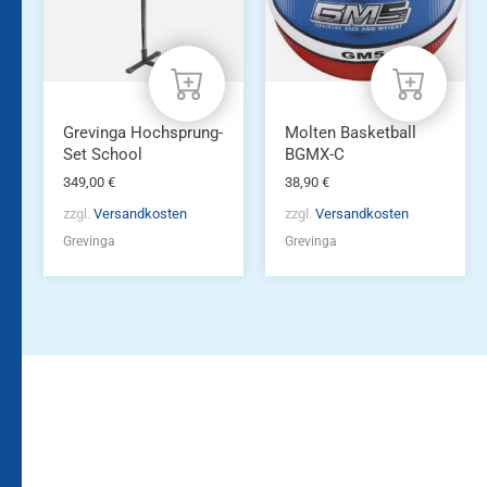
Grevinga Hochsprung-
Molten Basketball
Set School
BGMX-C
349,00
€
38,90
€
zzgl.
Versandkosten
zzgl.
Versandkosten
Grevinga
Grevinga
Bleiben Sie auf dem
Die Vereinsbekleidung
Laufenden!
Zum
Zur
Kundenkonto
Newsletteranmeldung