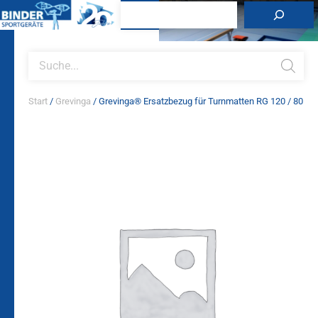
Zum
Suchen
Inhalt
springen
Products
search
Start
/
Grevinga
/ Grevinga® Ersatzbezug für Turnmatten RG 120 / 80
Grevinga®
Ersatzbezug
für
Turnmatten
RG
120
/
80
Menge