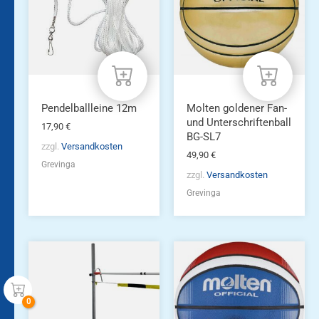
Pendelballleine 12m
Molten goldener Fan-
und Unterschriftenball
17,90
€
BG-SL7
zzgl.
Versandkosten
49,90
€
Grevinga
zzgl.
Versandkosten
Grevinga