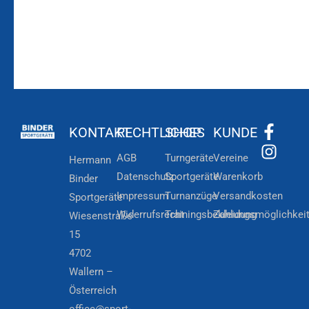
KONTAKT
RECHTLICHES
SHOP
KUNDE
AGB
Turngeräte
Vereine
Hermann
Datenschutz
Sportgeräte
Warenkorb
Binder
Impressum
Turnanzüge
Versandkosten
Sportgeräte
Widerrufsrecht
Trainingsbekleidung
Zahlungsmöglichkei
Wiesenstraße
15
4702
Wallern –
Österreich