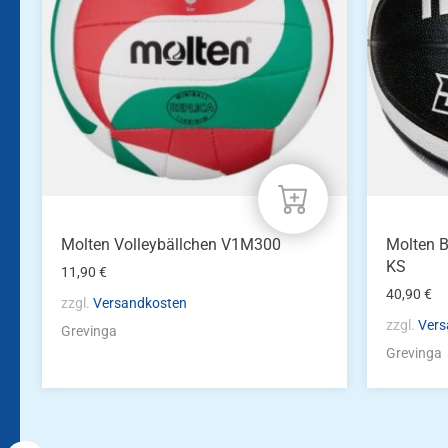
Molten Volleybällchen V1M300
Molten B
KS
11,90
€
40,90
€
zzgl.
Versandkosten
zzgl.
Vers
Grevinga
Grevinga