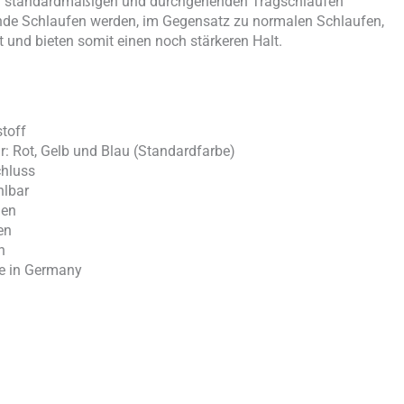
hen standardmäßigen und durchgehenden Tragschlaufen
de Schlaufen werden, im Gegensatz zu normalen Schlaufen,
und bieten somit einen noch stärkeren Halt.
toff
r: Rot, Gelb und Blau (Standardfarbe)
ißverschluss
iduell wählbar
gen
en
h
de in Germany