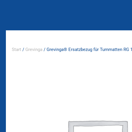
Zum
Inhalt
springen
Start
/
Grevinga
/ Grevinga® Ersatzbezug für Turnmatten RG 1