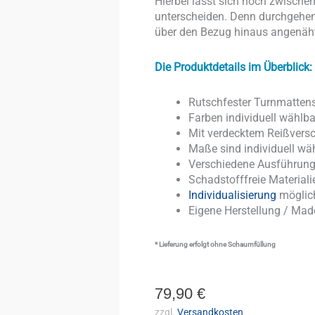
Hierbei lässt sich noch zwisc
unterscheiden. Denn durchgehen
über den Bezug hinaus angenäht 
Die Produktdetails im Überblick:
Rutschfester Turnmattens
Farben individuell wählba
Mit verdecktem Re
Maße sind indiv
Verschiedene Ausführun
Schadstofffreie Materiali
Individualisierung
möglic
Eigene Herstellung / Ma
* Lieferung erfolgt ohne Schaumfüllung
79,90
€
zzgl.
Versandkosten