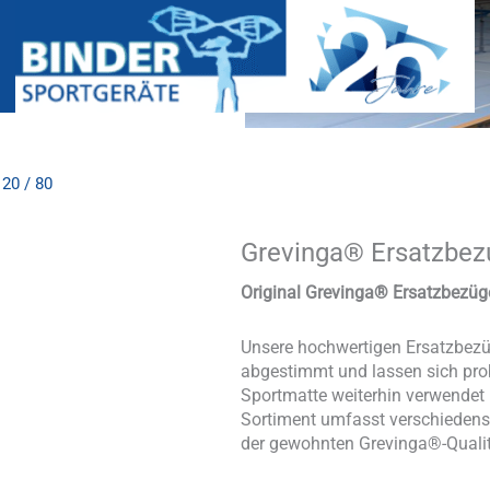
20 / 80
Grevinga® Ersatzbezu
Grevinga®
Ersatzbezug
für
Original Grevinga® Ersatzbezüg
Turnmatten
RG
Unsere hochwertigen Ersatzbezü
120
abgestimmt und lassen sich pro
/
Sportmatte weiterhin verwendet
80
Sortiment umfasst verschiedens
Menge
der gewohnten Grevinga®-Qualit