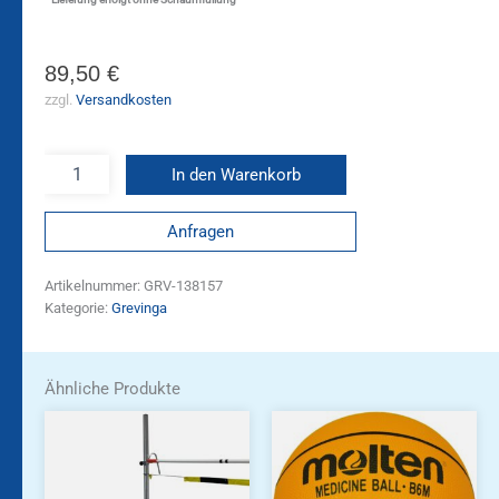
89,50
€
zzgl.
Versandkosten
In den Warenkorb
Anfragen
Artikelnummer:
GRV-138157
Kategorie:
Grevinga
Ähnliche Produkte
Dieses
Produkt
weist
mehrere