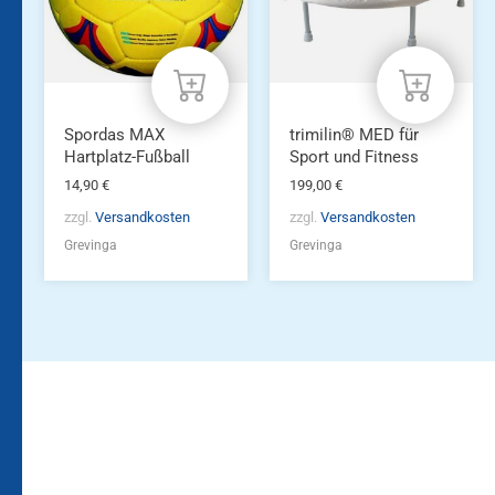
Spordas MAX
trimilin® MED für
Hartplatz-Fußball
Sport und Fitness
14,90
€
199,00
€
zzgl.
Versandkosten
zzgl.
Versandkosten
Grevinga
Grevinga
Bleiben Sie auf dem
Die Vereinsbekleidung
Laufenden!
Zum
Zur
Kundenkonto
Newsletteranmeldung