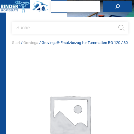
Zum
Suchen
Inhalt
springen
Products
search
Start
/
Grevinga
/ Grevinga® Ersatzbezug für Turnmatten RG 120 / 80
Grevinga®
Ersatzbezug
für
Turnmatten
RG
120
/
80
Menge