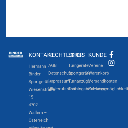
KONTAKT
RECHTLICHES
SHOP
KUNDE
AGB
Turngeräte
Vereine
Hermann
Datenschutz
Sportgeräte
Warenkorb
Binder
Impressum
Turnanzüge
Versandkosten
Sportgeräte
Widerrufsrecht
Trainingsbekleidung
Zahlungsmöglichkei
Wiesenstraße
15
4702
Wallern –
Österreich