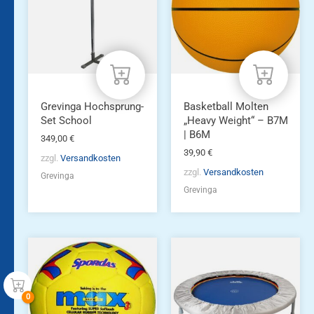
Varianten
auf.
Die
Optionen
können
auf
der
Produktseite
Grevinga Hochsprung-
Basketball Molten
gewählt
Set School
„Heavy Weight“ – B7M
werden
| B6M
349,00
€
39,90
€
zzgl.
Versandkosten
zzgl.
Versandkosten
Grevinga
Grevinga