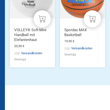
VOLLEY® Soft-Mini
Spordas MAX
Handball mit
Basketball
Elefantenhaut
19,90
€
20,90
€
zzgl.
Versandkosten
zzgl.
Versandkosten
Grevinga
Grevinga
Bleiben Sie auf dem
Die Vereinsbekleidung
Laufenden!
Zum
Zur
Kundenkonto
Newsletteranmeldung