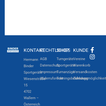
KONTAKT
RECHTLICHES
SHOP
KUNDE
AGB
Turngeräte
Vereine
Hermann
Datenschutz
Sportgeräte
Warenkorb
Binder
Impressum
Turnanzüge
Versandkosten
Sportgeräte
Widerrufsrecht
Trainingsbekleidung
Zahlungsmöglichkei
Wiesenstraße
15
4702
Wallern –
Österreich