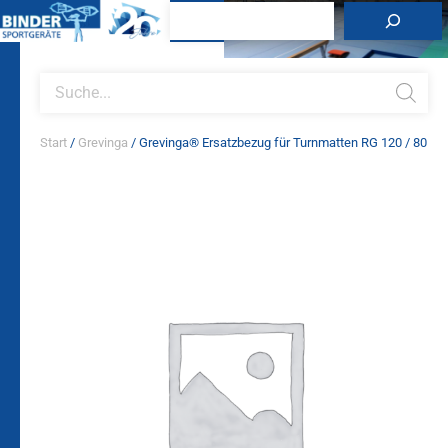
Zum
Suchen
Inhalt
springen
Products
search
Start
/
Grevinga
/ Grevinga® Ersatzbezug für Turnmatten RG 120 / 80
Grevinga®
Ersatzbezug
für
Turnmatten
RG
120
/
80
Menge