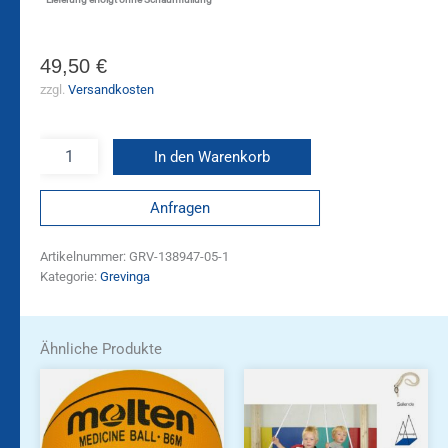
49,50
€
zzgl.
Versandkosten
In den Warenkorb
Anfragen
Artikelnummer:
GRV-138947-05-1
Kategorie:
Grevinga
Ähnliche Produkte
Dieses
Produkt
weist
mehrere