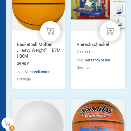
Varianten
auf.
Die
Optionen
können
auf
der
Produktseite
Basketball Molten
Viereckschaukel
gewählt
„Heavy Weight“ – B7M
739,00
€
werden
| B6M
zzgl.
Versandkosten
39,90
€
Grevinga
zzgl.
Versandkosten
Grevinga