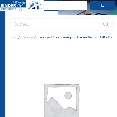
Zum
Suchen
Inhalt
springen
Products
search
Start
/
Grevinga
/ Grevinga® Ersatzbezug für Turnmatten RG 120 / 80
Grevinga®
Ersatzbezug
für
Turnmatten
RG
120
/
80
Menge