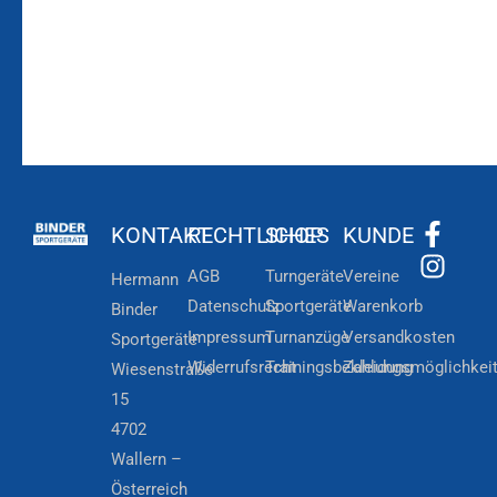
KONTAKT
RECHTLICHES
SHOP
KUNDE
AGB
Turngeräte
Vereine
Hermann
Datenschutz
Sportgeräte
Warenkorb
Binder
Impressum
Turnanzüge
Versandkosten
Sportgeräte
Widerrufsrecht
Trainingsbekleidung
Zahlungsmöglichkei
Wiesenstraße
15
4702
Wallern –
Österreich