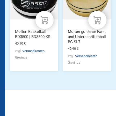
Molten Basketball
Molten goldener Fan-
BD3500 | BD3500-KS
und Unterschriftenball
BG-SL7
40,90
€
49,90
€
zzgl.
Versandkosten
zzgl.
Versandkosten
Grevinga
Grevinga
Bleiben Sie auf dem
Die Vereinsbekleidung
Laufenden!
Zum
Zur
Kundenkonto
Newsletteranmeldung