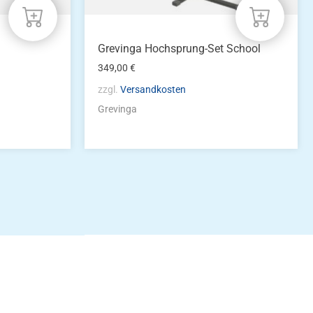
Grevinga Hochsprung-Set School
349,00
€
zzgl.
Versandkosten
Grevinga
idung
nkonto