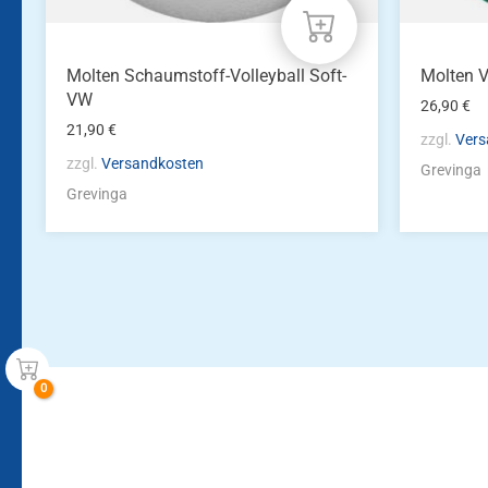
Molten Schaumstoff-Volleyball Soft-
Molten V
VW
26,90
€
21,90
€
zzgl.
Vers
zzgl.
Versandkosten
Grevinga
Grevinga
Bleiben Sie auf dem Laufenden!
Zur Newsletteranmeldun