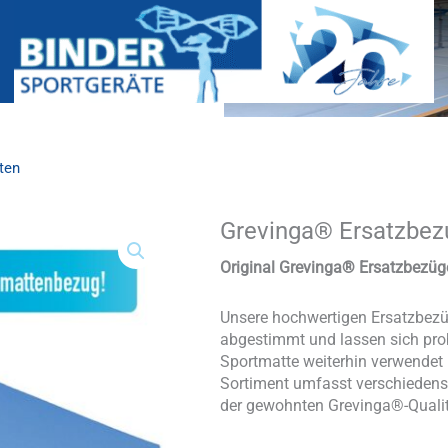
ten
Grevinga® Ersatzbez
Grevinga®
Ersatzbezug
für
Original Grevinga® Ersatzbezüg
Weichbodenmatten
Menge
Unsere hochwertigen Ersatzbezü
abgestimmt und lassen sich pro
Sportmatte weiterhin verwendet
Sortiment umfasst verschiedens
der gewohnten Grevinga®-Qualit