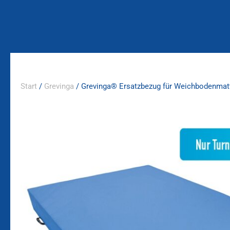
Zum
Inhalt
springen
Start
/
Grevinga
/ Grevinga® Ersatzbezug für Weichbodenmat