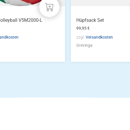
olleyball V5M2000-L
Hüpfsack Set
99,95
€
andkosten
zzgl.
Versandkosten
Grevinga
Die Vereinsbekle
g
Zum Kunde