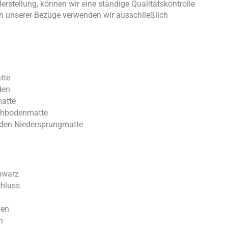
rstellung, können wir eine ständige Qualitätskontrolle
on unserer Bezüge verwenden wir ausschließlich
tte
den
atte
chbodenmatte
den Niedersprungmatte
chwarz
chluss
gen
h