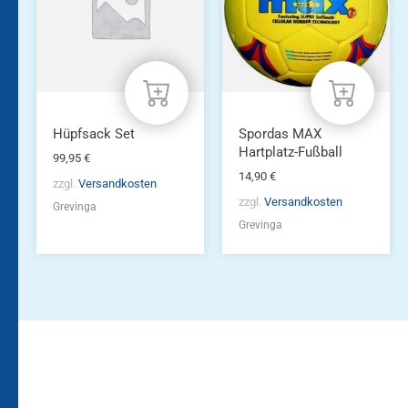
Hüpfsack Set
Spordas MAX
Hartplatz-Fußball
99,95
€
14,90
€
zzgl.
Versandkosten
zzgl.
Versandkosten
Grevinga
Grevinga
Bleiben Sie auf dem
Die Vereinsbekleidung
Laufenden!
Zum
Zur
Kundenkonto
Newsletteranmeldung