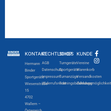
KONTAKT
RECHTLICHES
SHOP
KUNDE
AGB
Turngeräte
Vereine
Hermann
Datenschutz
Sportgeräte
Warenkorb
Binder
Impressum
Turnanzüge
Versandkosten
Sportgeräte
Widerrufsrecht
Trainingsbekleidung
Zahlungsmöglichkei
Wiesenstraße
15
4702
Wallern –
Österreich