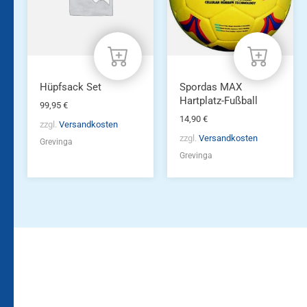
Hüpfsack Set
Spordas MAX
Hartplatz-Fußball
99,95
€
14,90
€
zzgl.
Versandkosten
zzgl.
Versandkosten
Grevinga
Grevinga
Bleiben Sie auf dem
Die Vereinsbekleidung
Laufenden!
Zum
Zur
Kundenkonto
Newsletteranmeldung