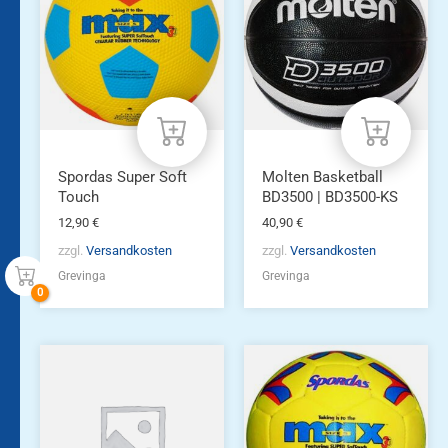
Spordas Super Soft
Molten Basketball
Touch
BD3500 | BD3500-KS
12,90
€
40,90
€
zzgl.
Versandkosten
zzgl.
Versandkosten
Grevinga
Grevinga