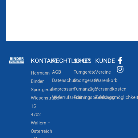
KONTAKT
RECHTLICHES
SHOP
KUNDE
AGB
Turngeräte
Vereine
Hermann
Datenschutz
Sportgeräte
Warenkorb
Binder
Impressum
Turnanzüge
Versandkosten
Sportgeräte
Widerrufsrecht
Trainingsbekleidung
Zahlungsmöglichkei
Wiesenstraße
15
4702
Wallern –
Österreich