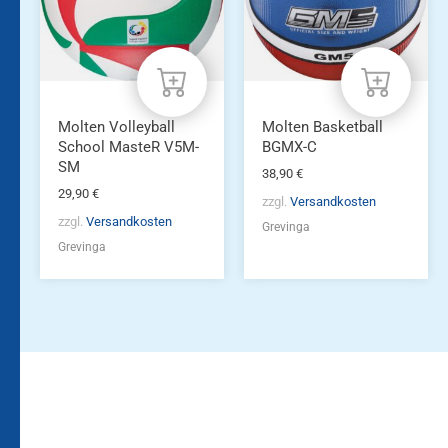
Molten Volleyball
Molten Basketball
School MasteR V5M-
BGMX-C
SM
38,90
€
29,90
€
zzgl.
Versandkosten
zzgl.
Versandkosten
Grevinga
Grevinga
Bleiben Sie auf dem
Die Vereinsbekleidung
Laufenden!
Zum
Zur
Kundenkonto
Newsletteranmeldung