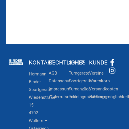
KONTAKT
RECHTLICHES
SHOP
KUNDE
AGB
Turngeräte
Vereine
Hermann
Datenschutz
Sportgeräte
Warenkorb
Binder
Impressum
Turnanzüge
Versandkosten
Sportgeräte
Widerrufsrecht
Trainingsbekleidung
Zahlungsmöglichkei
Wiesenstraße
15
4702
Wallern –
Österreich