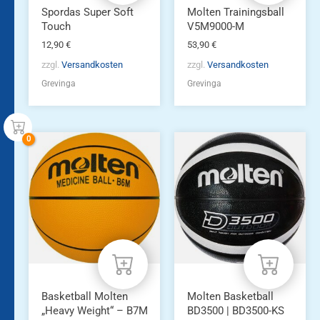
Spordas Super Soft
Molten Trainingsball
Touch
V5M9000-M
12,90
€
53,90
€
zzgl.
Versandkosten
zzgl.
Versandkosten
Grevinga
Grevinga
Dieses
Produkt
weist
mehrere
Varianten
auf.
Die
Optionen
können
auf
der
Produktseite
Basketball Molten
Molten Basketball
gewählt
„Heavy Weight“ – B7M
BD3500 | BD3500-KS