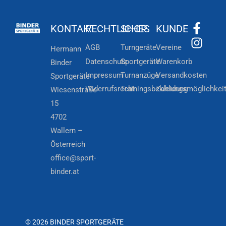
KONTAKT
RECHTLICHES
SHOP
KUNDE
AGB
Turngeräte
Vereine
Hermann
Datenschutz
Sportgeräte
Warenkorb
Binder
Impressum
Turnanzüge
Versandkosten
Sportgeräte
Widerrufsrecht
Trainingsbekleidung
Zahlungsmöglichkei
Wiesenstraße
15
4702
Wallern –
Österreich
office@sport-
binder.at
© 2026 BINDER SPORTGERÄTE