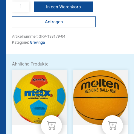
In den Warenkorb
Anfragen
Artikelnummer:
GRV-138179-04
Kategorie:
Grevinga
Ähnliche Produkte
Dieses
Produkt
weist
mehrere
Varianten
auf.
Die
Optionen
können
auf
der