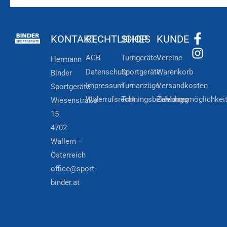
KONTAKT
RECHTLICHES
SHOP
KUNDE
AGB
Turngeräte
Vereine
Hermann
Datenschutz
Sportgeräte
Warenkorb
Binder
Impressum
Turnanzüge
Versandkosten
Sportgeräte
Widerrufsrecht
Trainingsbekleidung
Zahlungsmöglichkei
Wiesenstraße
15
4702
Wallern –
Österreich
office@sport-
binder.at