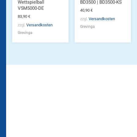
Wettspielball
BD3500 | BD3500-KS
V5M5000-DE
40,90
€
83,90
€
zzgl.
Versandkosten
zzgl.
Versandkosten
Grevinga
Grevinga
Bleiben Sie auf dem
Die Vereinsbekleidung
Laufenden!
Zum
Zur
Kundenkonto
Newsletteranmeldung