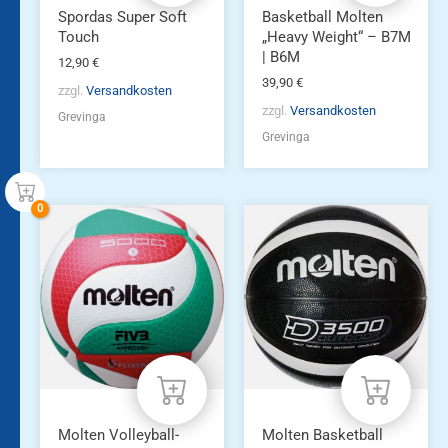
Produktseite
Spordas Super Soft
Basketball Molten
gewählt
Touch
„Heavy Weight“ – B7M
werden
| B6M
12,90
€
39,90
€
zzgl.
Versandkosten
zzgl.
Versandkosten
Grevinga
Grevinga
Molten Volleyball-
Molten Basketball