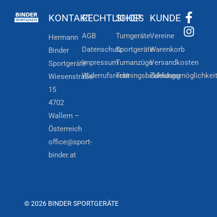
KONTAKT
RECHTLICHES
SHOP
KUNDE
AGB
Turngeräte
Vereine
Hermann
Datenschutz
Sportgeräte
Warenkorb
Binder
Impressum
Turnanzüge
Versandkosten
Sportgeräte
Widerrufsrecht
Trainingsbekleidung
Zahlungsmöglichkei
Wiesenstraße
15
4702
Wallern –
Österreich
office@sport-
binder.at
© 2026 BINDER SPORTGERÄTE