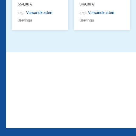
654,90
€
349,00
€
zzgl.
Versandkosten
zzgl.
Versandkosten
Grevinga
Grevinga
Bleiben Sie auf dem
Die Vereinsbekleidung
Laufenden!
Zum
Zur
Kundenkonto
Newsletteranmeldung