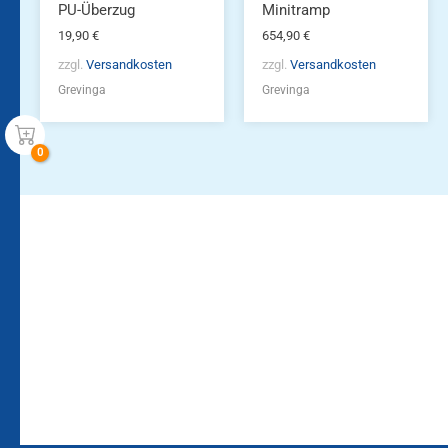
PU-Überzug
Minitramp
19,90
€
654,90
€
zzgl.
Versandkosten
zzgl.
Versandkosten
Grevinga
Grevinga
Bleiben Sie auf dem
Die Vereinsbekleidung
Laufenden!
Zum
Zur
Kundenkonto
Newsletteranmeldung