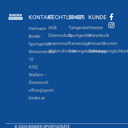
KONTAKT
RECHTLICHES
SHOP
KUNDE
AGB
Turngeräte
Vereine
Hermann
Datenschutz
Sportgeräte
Warenkorb
Binder
Impressum
Turnanzüge
Versandkosten
Sportgeräte
Widerrufsrecht
Trainingsbekleidung
Zahlungsmöglichkei
Wiesenstraße
15
4702
Wallern –
Österreich
office@sport-
binder.at
© 2026 BINDER SPORTGERÄTE