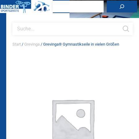
Zum
Suchen
Inhalt
springen
Products
search
Start
/
Grevinga
/ Grevinga® Gymnastikseile in vielen Größen
Grevinga®
Gymnastikseile
in
vielen
Größen
Menge