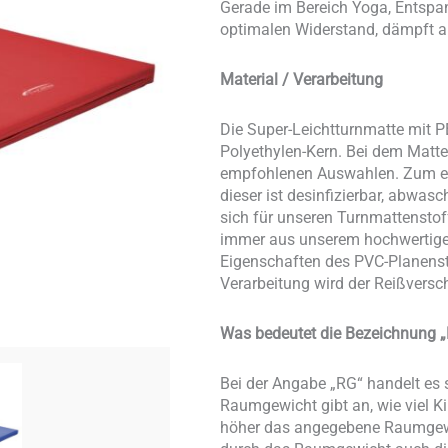
Gerade im Bereich Yoga, Entspa
optimalen Widerstand, dämpft abe
Material / Verarbeitung
Die Super-Leichtturnmatte mit P
Polyethylen-Kern. Bei dem Matt
empfohlenen Auswahlen. Zum ein
dieser ist desinfizierbar, abwas
sich für unseren Turnmattenstof
immer aus unserem hochwertigen 
Eigenschaften des PVC-Planensto
Verarbeitung wird der Reißversc
Was bedeutet die Bezeichnung „
Bei der Angabe „RG“ handelt e
Raumgewicht gibt an, wie viel 
höher das angegebene Raumgewich