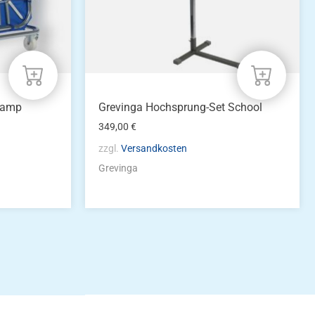
tramp
Grevinga Hochsprung-Set School
349,00
€
zzgl.
Versandkosten
Grevinga
idung