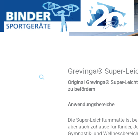
Grevinga® Super-Leic
Grevinga®
Super-
Leichtturnmatte
Original Grevinga® Super-Leich
(PE-
zu befördern
Kern)
Menge
Anwendungsbereiche
Die Super-Leichtturnmatte ist b
aber auch zuhause für Kinder, J
Gymnastik- und Wellnessbereich