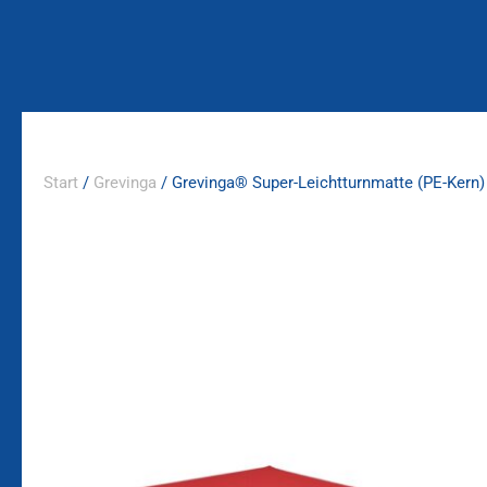
Zum
Inhalt
springen
Start
/
Grevinga
/ Grevinga® Super-Leichtturnmatte (PE-Kern)