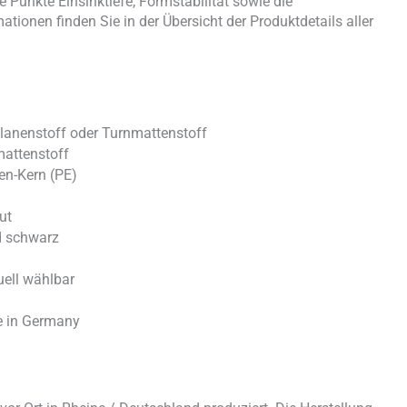
Punkte Einsinktiefe, Formstabilität sowie die
ationen finden Sie in der Übersicht der Produktdetails aller
lanenstoff oder Turnmattenstoff
mattenstoff
len-Kern (PE)
ut
nd schwarz
ell wählbar
e in Germany