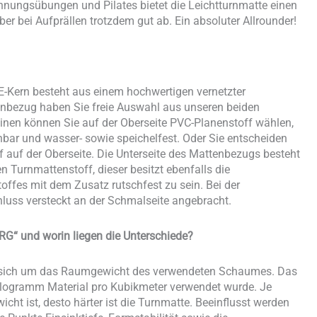
nnungsübungen und Pilates bietet die Leichtturnmatte einen
r bei Aufprällen trotzdem gut ab. Ein absoluter Allrounder!
E-Kern besteht aus einem hochwertigen vernetzter
enbezug haben Sie freie Auswahl aus unseren beiden
en können Sie auf der Oberseite PVC-Planenstoff wählen,
chbar und wasser- sowie speichelfest. Oder Sie entscheiden
f auf der Oberseite. Die Unterseite des Mattenbezugs besteht
Turnmattenstoff, dieser besitzt ebenfalls die
ffes mit dem Zusatz rutschfest zu sein. Bei der
hluss versteckt an der Schmalseite angebracht.
RG“ und worin liegen die Unterschiede?
s sich um das Raumgewicht des verwendeten Schaumes. Das
Kilogramm Material pro Kubikmeter verwendet wurde. Je
t ist, desto härter ist die Turnmatte. Beeinflusst werden