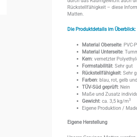
durch das Raumgewicht auch die 
Rückstellfähigkeit – diese Inform
Matten.
Die Produktdetails im Überblick:
Material Oberseite
: PVC-P
Material Unterseite
: Turn
Kern
: vernetzter Polyethy
Formstabilität
: Sehr gut
Rückstellfähigkeit
: Sehr g
Farben
: blau, rot, gelb u
TÜV-Süd geprüft
: Nein
Maße und Zusatz individu
3
Gewicht
: ca. 3,5 kg/m
Eigene Produktion / Mad
Eigene Herstellung