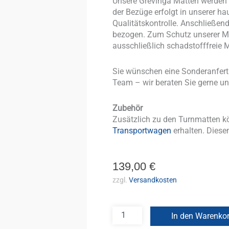
Unsere Grevinga Matten werden v
der Bezüge erfolgt in unserer ha
Qualitätskontrolle. Anschließe
bezogen. Zum Schutz unserer Mi
ausschließlich schadstofffreie M
Sie wünschen eine Sonderanfer
Team – wir beraten Sie gerne un
Zubehör
Zusätzlich zu den Turnmatten k
Transportwagen
erhalten. Diesen
139,00
€
zzgl.
Versandkosten
In den Warenko