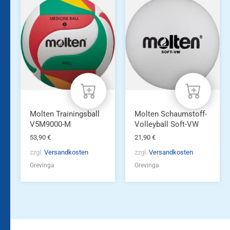
Molten Trainingsball
Molten Schaumstoff-
V5M9000-M
Volleyball Soft-VW
53,90
€
21,90
€
zzgl.
Versandkosten
zzgl.
Versandkosten
Grevinga
Grevinga
Bleiben Sie auf dem
Die Vereinsbekleidung