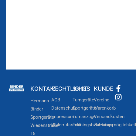
Laufenden!
Zum
Zur
Kundenkonto
Newsletteranmeldung
KONTAKT
RECHTLICHES
SHOP
KUNDE
AGB
Turngeräte
Vereine
Hermann
Datenschutz
Sportgeräte
Warenkorb
Binder
Impressum
Turnanzüge
Versandkosten
Sportgeräte
Widerrufsrecht
Trainingsbekleidung
Zahlungsmöglichkei
Wiesenstraße
15