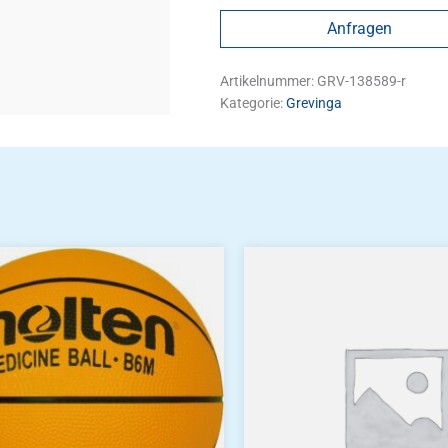
Anfragen
Artikelnummer:
GRV-138589-r
Kategorie:
Grevinga
n
n