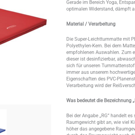
Gerade im Bereich Yoga, Entspa
optimalen Widerstand, dämpft abe
Material / Verarbeitung
Die Super-Leichtturnmatte mit P
Polyethylen-Kern. Bei dem Matt
empfohlenen Auswahlen. Zum ein
dieser ist desinfizierbar, abwas
sich für unseren Turnmattenstof
immer aus unserem hochwertigen 
Eigenschaften des PVC-Planensto
Verarbeitung wird der Reißversc
Was bedeutet die Bezeichnung „
Bei der Angabe „RG“ handelt e
Raumgewicht gibt an, wie viel 
höher das angegebene Raumgewich