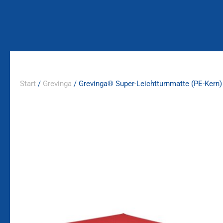
Zum
Inhalt
springen
Start
/
Grevinga
/ Grevinga® Super-Leichtturnmatte (PE-Kern)