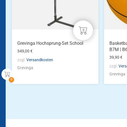
auf
der
Produkts
gewählt
werden
Grevinga Hochsprung-Set School
Basketba
B7M | B
349,00
€
39,90
€
zzgl.
Versandkosten
zzgl.
Vers
Grevinga
Grevinga
Bleiben Sie auf dem Laufenden!