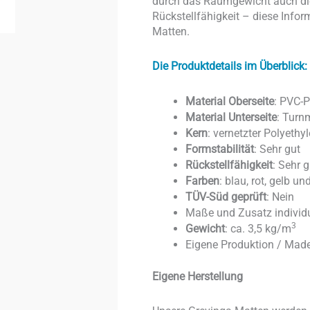
durch das Raumgewicht auch die 
Rückstellfähigkeit – diese Inform
Matten.
Die Produktdetails im Überblick:
Material Oberseite
: PVC-P
Material Unterseite
: Turn
Kern
: vernetzter Polyethy
Formstabilität
: Sehr gut
Rückstellfähigkeit
: Sehr g
Farben
: blau, rot, gelb u
TÜV-Süd geprüft
: Nein
Maße und Zusatz individu
3
Gewicht
: ca. 3,5 kg/m
Eigene Produktion / Mad
Eigene Herstellung