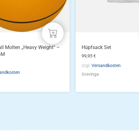
eite
ll Molten „Heavy Weight“ –
Hüpfsack Set
6M
99,95
€
zzgl.
Versandkosten
andkosten
Grevinga
Die Vereinsbekle