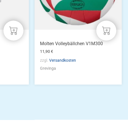
Molten Volleybällchen V1M300
11,90
€
zzgl.
Versandkosten
Grevinga
idung