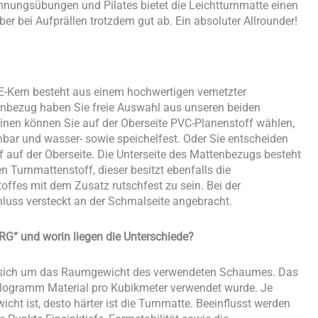
nnungsübungen und Pilates bietet die Leichtturnmatte einen
r bei Aufprällen trotzdem gut ab. Ein absoluter Allrounder!
E-Kern besteht aus einem hochwertigen vernetzter
enbezug haben Sie freie Auswahl aus unseren beiden
en können Sie auf der Oberseite PVC-Planenstoff wählen,
chbar und wasser- sowie speichelfest. Oder Sie entscheiden
f auf der Oberseite. Die Unterseite des Mattenbezugs besteht
Turnmattenstoff, dieser besitzt ebenfalls die
ffes mit dem Zusatz rutschfest zu sein. Bei der
hluss versteckt an der Schmalseite angebracht.
RG“ und worin liegen die Unterschiede?
s sich um das Raumgewicht des verwendeten Schaumes. Das
Kilogramm Material pro Kubikmeter verwendet wurde. Je
t ist, desto härter ist die Turnmatte. Beeinflusst werden