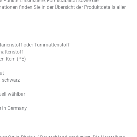
Punkte Einsinktiefe, Formstabilität sowie die
ationen finden Sie in der Übersicht der Produktdetails aller
lanenstoff oder Turnmattenstoff
mattenstoff
len-Kern (PE)
ut
nd schwarz
ell wählbar
e in Germany