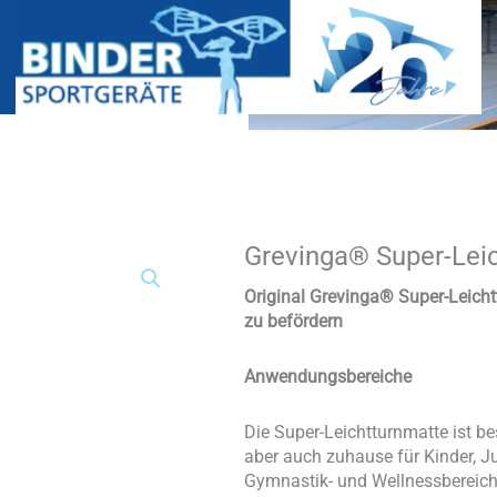
Grevinga® Super-Leic
Grevinga®
Super-
Leichtturnmatte
Original Grevinga® Super-Leich
(PE-
zu befördern
Kern)
Menge
Anwendungsbereiche
Die Super-Leichtturnmatte ist b
aber auch zuhause für Kinder, J
Gymnastik- und Wellnessbereich