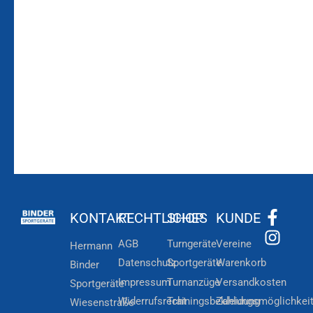
Bleiben Sie auf dem
Die Vereinsbekleidung
Laufenden!
Zum
Zur
Kundenkonto
Newsletteranmeldung
KONTAKT
RECHTLICHES
SHOP
KUNDE
AGB
Turngeräte
Vereine
Hermann
Datenschutz
Sportgeräte
Warenkorb
Binder
Impressum
Turnanzüge
Versandkosten
Sportgeräte
Widerrufsrecht
Trainingsbekleidung
Zahlungsmöglichkei
Wiesenstraße