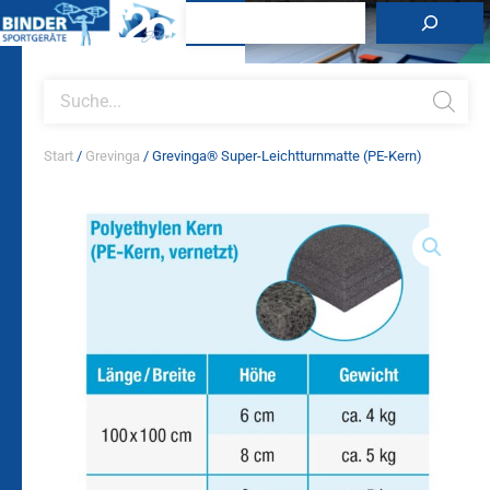
Zum
Suchen
Inhalt
springen
Products
search
Start
/
Grevinga
/ Grevinga® Super-Leichtturnmatte (PE-Kern)
Grevinga®
Super-
Leichtturnmatte
(PE-
Kern)
Menge