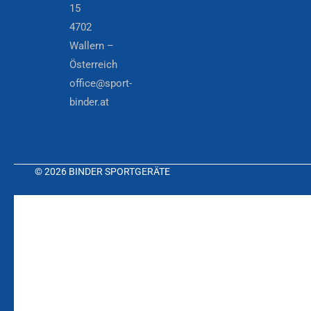
15
4702
Wallern –
Österreich
office@sport-
binder.at
© 2026 BINDER SPORTGERÄTE