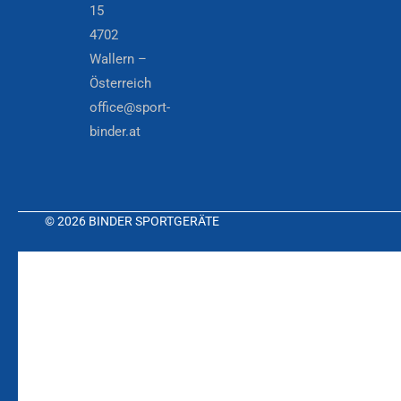
15
4702
Wallern –
Österreich
office@sport-
binder.at
© 2026 BINDER SPORTGERÄTE