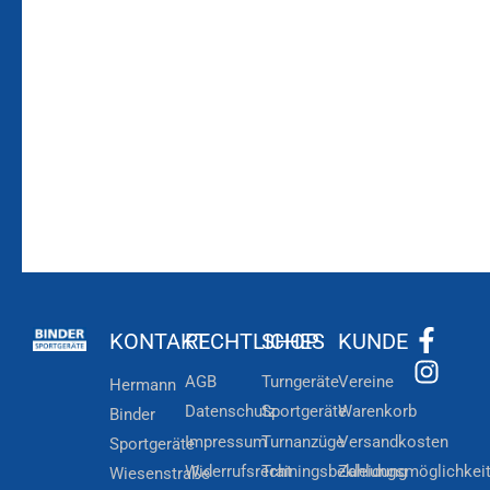
Bleiben Sie auf dem
Die Vereinsbekleidung
Laufenden!
Zum
Zur
Kundenkonto
Newsletteranmeldung
KONTAKT
RECHTLICHES
SHOP
KUNDE
AGB
Turngeräte
Vereine
Hermann
Datenschutz
Sportgeräte
Warenkorb
Binder
Impressum
Turnanzüge
Versandkosten
Sportgeräte
Widerrufsrecht
Trainingsbekleidung
Zahlungsmöglichkei
Wiesenstraße