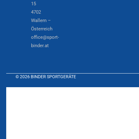
15
4702
Wallern –
Österreich
office@sport-
binder.at
© 2026 BINDER SPORTGERÄTE