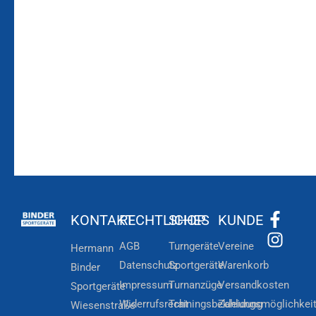
Bleiben Sie auf dem
Die Vereinsbekleidung
Laufenden!
Zum
Zur
Kundenkonto
Newsletteranmeldung
KONTAKT
RECHTLICHES
SHOP
KUNDE
AGB
Turngeräte
Vereine
Hermann
Datenschutz
Sportgeräte
Warenkorb
Binder
Impressum
Turnanzüge
Versandkosten
Sportgeräte
Widerrufsrecht
Trainingsbekleidung
Zahlungsmöglichkei
Wiesenstraße