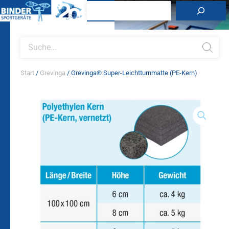
Zum
Suchen
Inhalt
springen
Products
search
Start
/
Grevinga
/ Grevinga® Super-Leichtturnmatte (PE-Kern)
Grevinga®
Super-
Leichtturnmatte
(PE-
Kern)
Menge