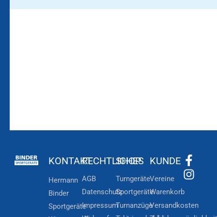
Bleiben Sie auf dem
Die Vereinsbekleidung
Laufenden!
Zum
Zur
Kundenkonto
Newsletteranmeldung
KONTAKT
RECHTLICHES
SHOP
KUNDE
AGB
Turngeräte
Vereine
Hermann
Datenschutz
Sportgeräte
Warenkorb
Binder
Impressum
Turnanzüge
Versandkosten
Sportgeräte