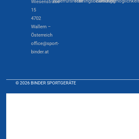
Widerrufsrecht
Trainingsbekleidung
Zahlungsmöglichkei
Wiesenstraße
15
4702
Wallern –
Österreich
office@sport-
binder.at
© 2026 BINDER SPORTGERÄTE