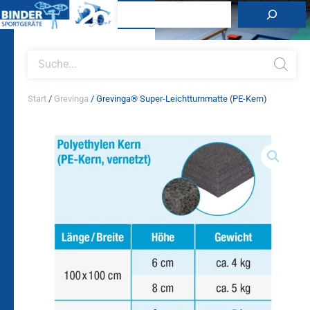
Zum
Suchen
Inhalt
springen
Products
search
Start
/
Grevinga
/ Grevinga® Super-Leichtturnmatte (PE-Kern)
Grevinga®
Super-
Leichtturnmatte
(PE-
Kern)
Menge