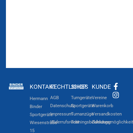
Laufenden!
Zum
Zur
Kundenkonto
Newsletteranmeldung
KONTAKT
RECHTLICHES
SHOP
KUNDE
AGB
Turngeräte
Vereine
Hermann
Datenschutz
Sportgeräte
Warenkorb
Binder
Impressum
Turnanzüge
Versandkosten
Sportgeräte
Widerrufsrecht
Trainingsbekleidung
Zahlungsmöglichkei
Wiesenstraße
15