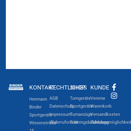
Bleiben Sie auf dem
Die Vereinsbekleidung
Laufenden!
Zum
Zur
Kundenkonto
Newsletteranmeldung
KONTAKT
RECHTLICHES
SHOP
KUNDE
AGB
Turngeräte
Vereine
Hermann
Datenschutz
Sportgeräte
Warenkorb
Binder
Impressum
Turnanzüge
Versandkosten
Sportgeräte
Widerrufsrecht
Trainingsbekleidung
Zahlungsmöglichkei
Wiesenstraße
15