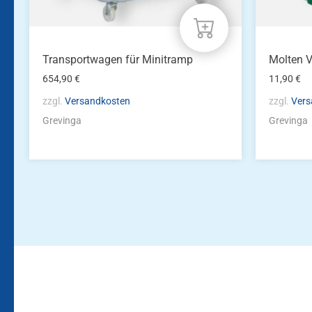
Transportwagen für Minitramp
Molten 
654,90
€
11,90
€
zzgl.
Versandkosten
zzgl.
Vers
Grevinga
Grevinga
Bleiben Sie auf dem Laufenden!
Zur Newsletteranmeldun