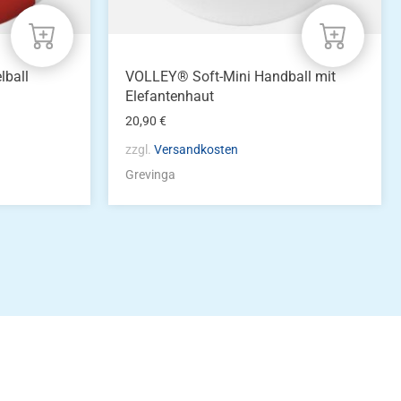
lball
VOLLEY® Soft-Mini Handball mit
Elefantenhaut
20,90
€
zzgl.
Versandkosten
Grevinga
idung
nkonto