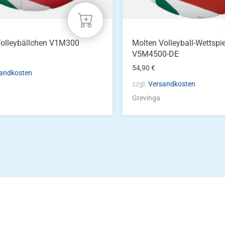
Volleybällchen V1M300
Molten Volleyball-Wettspie
V5M4500-DE
54,90
€
andkosten
zzgl.
Versandkosten
Grevinga
Die Vereinsbekle
g
Zum Kunde