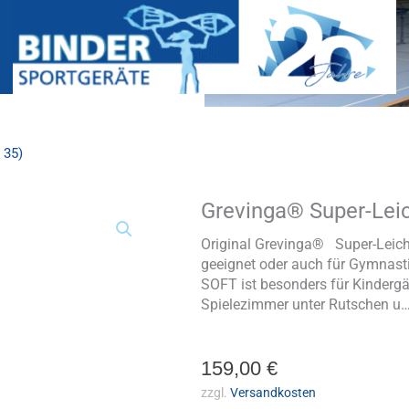
 35)
Grevinga® Super-Lei
Grevinga®
Super-
Leichtturnmatte
Original Grevinga® Super-Leich
SOFT
geeignet oder auch für Gymnas
(RG
SOFT ist besonders für Kindergä
35)
Spielezimmer unter Rutschen u
Menge
159,00
€
zzgl.
Versandkosten