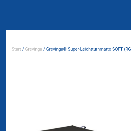
Zum
Inhalt
springen
Start
/
Grevinga
/ Grevinga® Super-Leichtturnmatte SOFT (RG