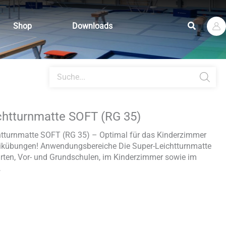
Suchen
Shop
Downloads
Products
search
chtturnmatte SOFT (RG 35)
tturnmatte SOFT (RG 35) – Optimal für das Kinderzimmer
tikübungen! Anwendungsbereiche Die Super-Leichtturnmatte
rten, Vor- und Grundschulen, im Kinderzimmer sowie im
…