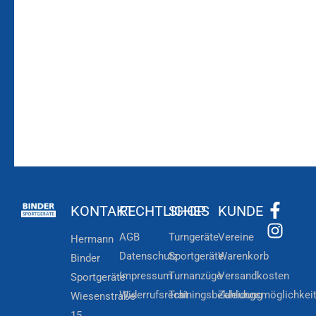
Bleiben Sie auf dem
Die Vereinsbekleidung
Laufenden!
Zum
Zur
Kundenkonto
Newsletteranmeldung
KONTAKT
RECHTLICHES
SHOP
KUNDE
AGB
Turngeräte
Vereine
Hermann
Datenschutz
Sportgeräte
Warenkorb
Binder
Impressum
Turnanzüge
Versandkosten
Sportgeräte
Widerrufsrecht
Trainingsbekleidung
Zahlungsmöglichkei
Wiesenstraße
15