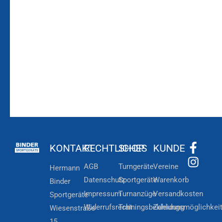
Bleiben Sie auf dem
Die Vereinsbekleidung
Laufenden!
Zum
Zur
Kundenkonto
Newsletteranmeldung
KONTAKT
RECHTLICHES
SHOP
KUNDE
AGB
Turngeräte
Vereine
Hermann
Datenschutz
Sportgeräte
Warenkorb
Binder
Impressum
Turnanzüge
Versandkosten
Sportgeräte
Widerrufsrecht
Trainingsbekleidung
Zahlungsmöglichkei
Wiesenstraße
15