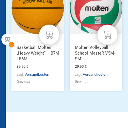
mehrere
Varianten
auf.
Die
Optionen
können
auf
der
Produktseite
Basketball Molten
Molten Volleyball
gewählt
„Heavy Weight“ – B7M
School MasteR V5M-
werden
| B6M
SM
39,90
€
29,90
€
zzgl.
Versandkosten
zzgl.
Versandkosten
Grevinga
Grevinga
Bleiben Sie auf dem
Die Vereinsbekleidung
Laufenden!
Zum