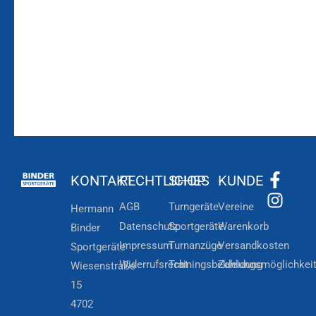
Zur
Kundenkonto
Newsletteranmeldung
KONTAKT
RECHTLICHES
SHOP
KUNDE
AGB
Turngeräte
Vereine
Hermann
Datenschutz
Sportgeräte
Warenkorb
Binder
Impressum
Turnanzüge
Versandkosten
Sportgeräte
Widerrufsrecht
Trainingsbekleidung
Zahlungsmöglichkei
Wiesenstraße
15
4702