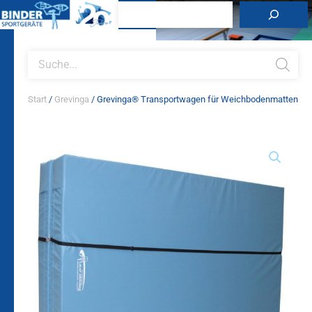
Zum
Suchen
Inhalt
springen
Products
search
Start
/
Grevinga
/ Grevinga® Transportwagen für Weichbodenmatten
Grevinga®
Transportwagen
für
Weichbodenmatten
Menge