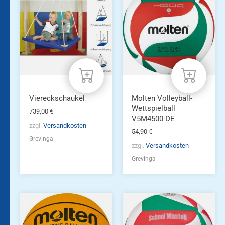
Viereckschaukel
Molten Volleyball-
Wettspielball
739,00
€
V5M4500-DE
zzgl.
Versandkosten
54,90
€
Grevinga
zzgl.
Versandkosten
Grevinga
Dieses
Produkt
weist