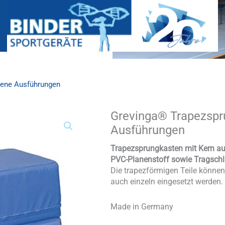
dene Ausführungen
Grevinga® Trapezspr
Grevinga®
Trapezsprungkasten
Ausführungen
-
verschiedene
Trapezsprungkasten mit Kern a
Ausführungen
PVC-Planenstoff sowie Tragschl
Menge
Die trapezförmigen Teile können
auch einzeln eingesetzt werden.
Made in Germany