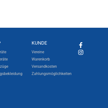
P
KUNDE
räte
Vereine
eräte
Warenkorb
nzüge
Versandkosten
ngsbekleidung
Zahlungsmöglichkeiten