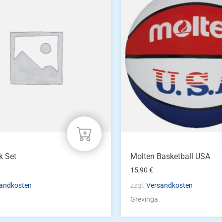
k Set
Molten Basketball USA
15,90
€
andkosten
zzgl.
Versandkosten
Grevinga