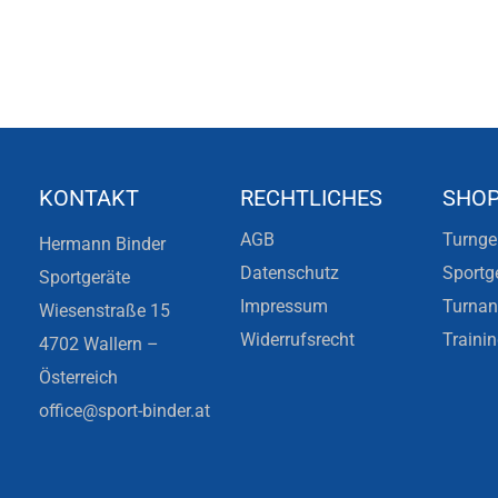
KONTAKT
RECHTLICHES
SHO
AGB
Turnge
Hermann Binder
Datenschutz
Sportg
Sportgeräte
Impressum
Turna
Wiesenstraße 15
Widerrufsrecht
Traini
4702 Wallern –
Österreich
office@sport-binder.at