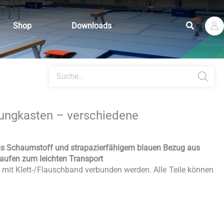
Suchen
Shop
Downloads
Products
search
ungkasten – verschiedene
us Schaumstoff und strapazierfähigem blauen Bezug aus
aufen zum leichten Transport
 mit Klett-/Flauschband verbunden werden. Alle Teile können