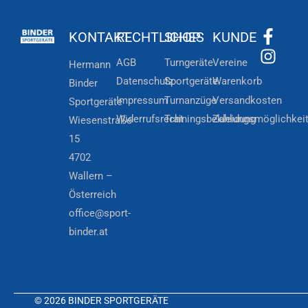
KONTAKT
RECHTLICHES
SHOP
KUNDE
AGB
Turngeräte
Vereine
Hermann
Datenschutz
Sportgeräte
Warenkorb
Binder
Impressum
Turnanzüge
Versandkosten
Sportgeräte
Widerrufsrecht
Trainingsbekleidung
Zahlungsmöglichkei
Wiesenstraße
15
4702
Wallern –
Österreich
office@sport-
binder.at
© 2026 BINDER SPORTGERÄTE