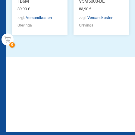
werden
| B6M
V5M5000-DE
39,90
€
83,90
€
zzgl.
Versandkosten
zzgl.
Versandkosten
Grevinga
Grevinga
Bleiben Sie auf dem
Die Vereinsbekleidung
Laufenden!
Zum
Zur
Kundenkonto
Newsletteranmeldung