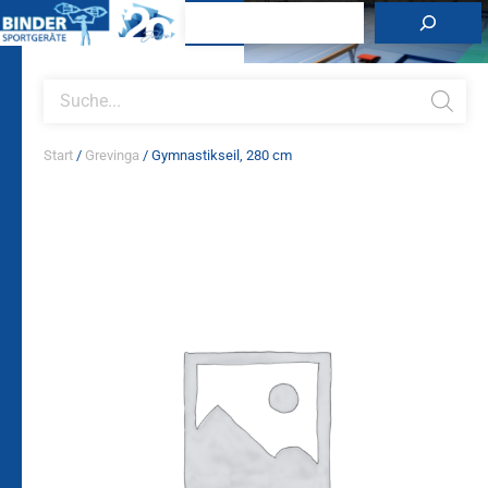
Zum
Suchen
Inhalt
springen
Products
search
Start
/
Grevinga
/ Gymnastikseil, 280 cm
Gymnastikseil,
280
cm
Menge