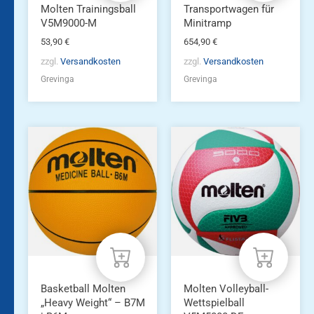
Molten Trainingsball
Transportwagen für
V5M9000-M
Minitramp
53,90
€
654,90
€
zzgl.
Versandkosten
zzgl.
Versandkosten
Grevinga
Grevinga
Dieses
Produkt
weist
mehrere
Varianten
auf.
Die
Optionen
können
auf
der
Produktseite
Basketball Molten
Molten Volleyball-
gewählt
„Heavy Weight“ – B7M
Wettspielball