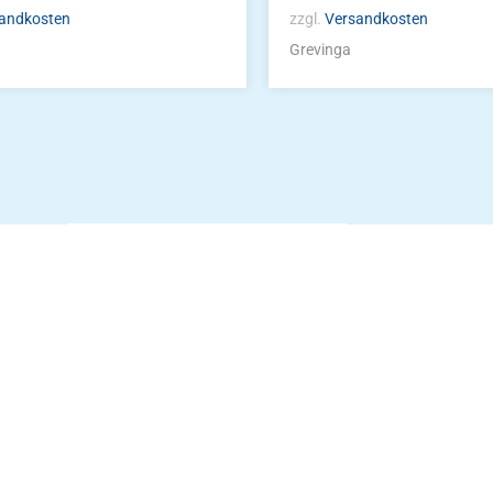
andkosten
zzgl.
Versandkosten
Grevinga
Die Vereinsbekle
g
Zum Kunde