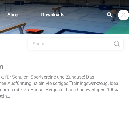
Suchen
Shop
Downloads
Products
search
m
ekt für Schulen, Sportvereine und Zuhause! Das
hen Ausführung ist ein vielseitiges Trainingswerkzeug, ideal
ergärten oder zu Hause. Hergestellt aus hochwertigem 100%
sein…