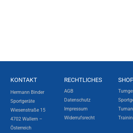
KONTAKT
RECHTLICHES
SHO
AGB
Turnge
Hermann Binder
Datenschutz
Sportg
Sportgeräte
Impressum
Turna
Wiesenstraße 15
Widerrufsrecht
Traini
4702 Wallern –
Österreich