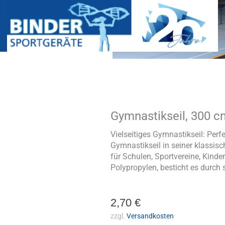
Gymnastikseil, 300 c
Gymnastikseil,
300
cm
Vielseitiges Gymnastikseil: Perf
Menge
Gymnastikseil in seiner klassisc
für Schulen, Sportvereine, Kind
Polypropylen, besticht es durch 
2,70
€
zzgl.
Versandkosten