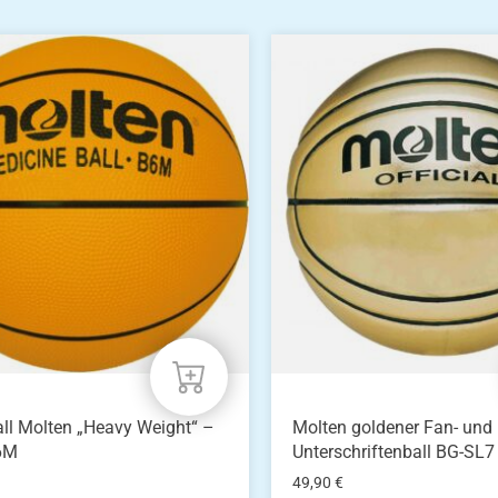
n
n
eite
ll Molten „Heavy Weight“ –
Molten goldener Fan- und
6M
Unterschriftenball BG-SL7
49,90
€