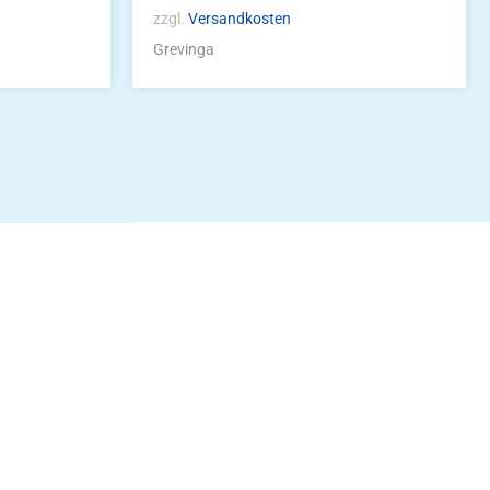
zzgl.
Versandkosten
Grevinga
idung
nkonto