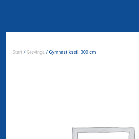
Zum
Inhalt
springen
Start
/
Grevinga
/ Gymnastikseil, 300 cm