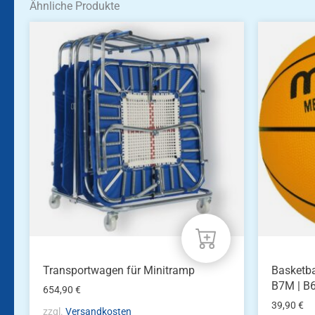
Ähnliche Produkte
Dieses
Produkt
weist
mehrere
Variante
auf.
Die
Optione
können
auf
der
Produkts
gewählt
werden
Transportwagen für Minitramp
Basketba
B7M | B
654,90
€
39,90
€
zzgl.
Versandkosten