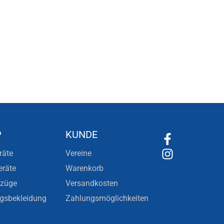
P
KUNDE
räte
Vereine
eräte
Warenkorb
nzüge
Versandkosten
ngsbekleidung
Zahlungsmöglichkeiten