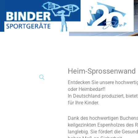
Heim-Sprossenwand
Heim-
Sprossenwand
Menge
Entdecken Sie unsere hochwertig
oder Heimbedarf!
In Deutschland produziert, biet
für Ihre Kinder.
Dank des hochwertigen Buchensc
keilgezinkten Espenholzes des 
langlebig. Sie fördert die Gesund