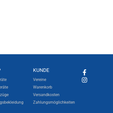
P
KUNDE
räte
Vereine
eräte
Warenkorb
nzüge
Versandkosten
ngsbekleidung
Zahlungsmöglichkeiten