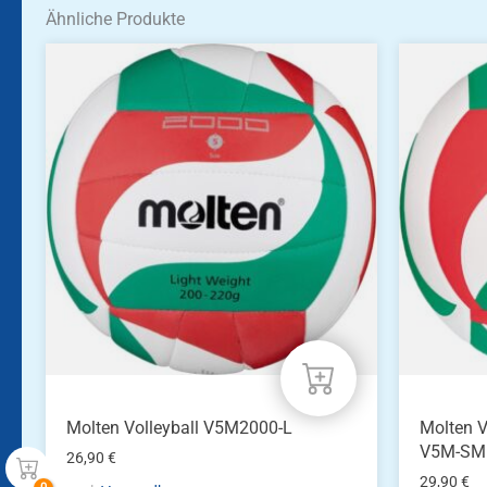
Ähnliche Produkte
Molten Volleyball V5M2000-L
Molten V
V5M-SM
26,90
€
29,90
€