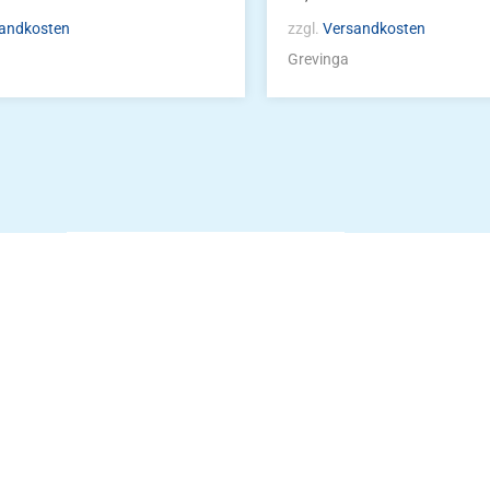
andkosten
zzgl.
Versandkosten
Grevinga
Die Vereinsbekle
g
Zum Kunde