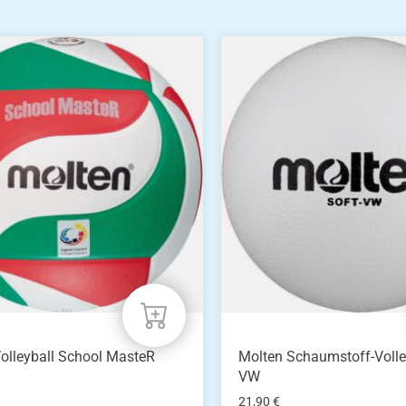
olleyball School MasteR
Molten Schaumstoff-Volley
VW
21,90
€