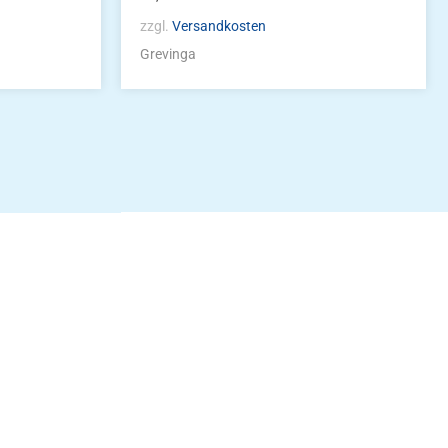
zzgl.
Versandkosten
Grevinga
idung
nkonto