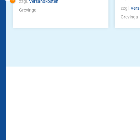
zzgl.
Versandkosten
zzgl.
Vers
Grevinga
Grevinga
Bleiben Sie auf dem Laufenden!
Zur Newsletteranmeldun