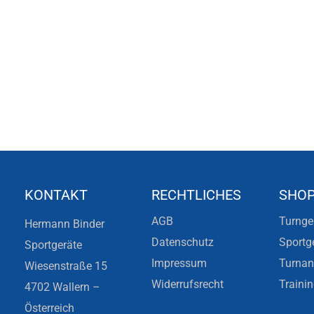
KONTAKT
RECHTLICHES
SHO
AGB
Turnge
Hermann Binder
Datenschutz
Sportg
Sportgeräte
Impressum
Turna
Wiesenstraße 15
Widerrufsrecht
Traini
4702 Wallern –
Österreich