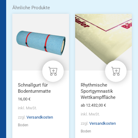
Ähnliche Produkte
Dieses
Dieses
Produkt
Produkt
weist
weist
mehrere
mehrere
Varianten
Varianten
auf.
auf.
Die
Die
Optionen
Optionen
können
können
auf
auf
der
der
Produktseite
Produktseite
Schnallgurt für
Rhythmische
gewählt
gewählt
Bodenturnmatte
Sportgymnastik
werden
werden
Wettkampffläche
16,00
€
ab
12.432,00
€
inkl. MwSt.
inkl. MwSt.
zzgl.
Versandkosten
zzgl.
Versandkosten
Boden
Boden