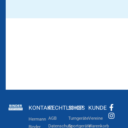
Bleiben Sie auf dem
Die Vereinsbekleidung
Laufenden!
Zum
Zur
Kundenkonto
Newsletteranmeldung
KONTAKT
RECHTLICHES
SHOP
KUNDE
AGB
Turngeräte
Vereine
Hermann
Datenschutz
Sportgeräte
Warenkorb
Binder