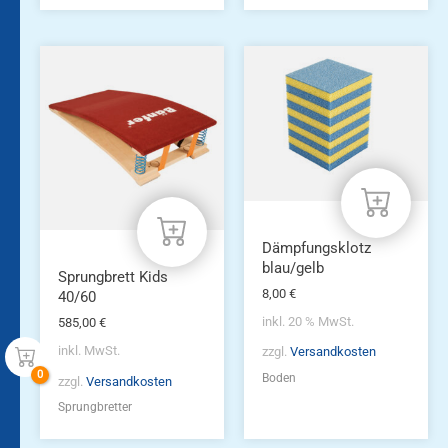
Dieses
Produkt
weist
mehrere
Varianten
auf.
Die
Optionen
können
auf
Dämpfungsklotz
der
blau/gelb
Produktseite
Sprungbrett Kids
8,00
€
gewählt
40/60
werden
inkl. 20 % MwSt.
585,00
€
inkl. MwSt.
zzgl.
Versandkosten
Boden
zzgl.
Versandkosten
Sprungbretter