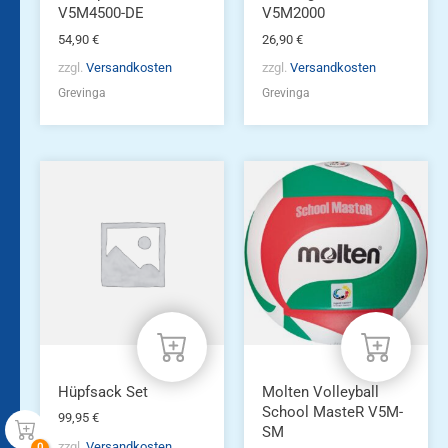
V5M4500-DE
V5M2000
54,90
€
26,90
€
zzgl.
Versandkosten
zzgl.
Versandkosten
Grevinga
Grevinga
Hüpfsack Set
Molten Volleyball
School MasteR V5M-
99,95
€
SM
zzgl.
Versandkosten