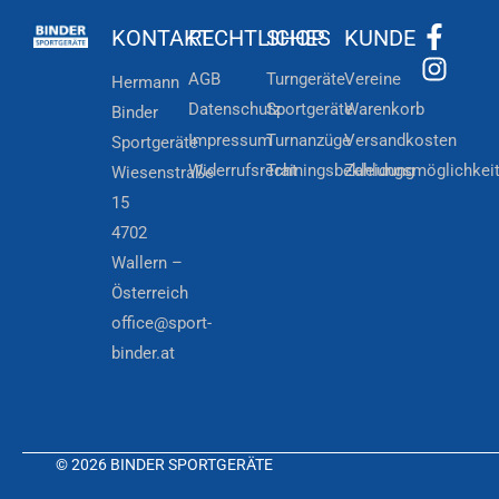
KONTAKT
RECHTLICHES
SHOP
KUNDE
AGB
Turngeräte
Vereine
Hermann
Datenschutz
Sportgeräte
Warenkorb
Binder
Impressum
Turnanzüge
Versandkosten
Sportgeräte
Widerrufsrecht
Trainingsbekleidung
Zahlungsmöglichkei
Wiesenstraße
15
4702
Wallern –
Österreich
office@sport-
binder.at
© 2026 BINDER SPORTGERÄTE