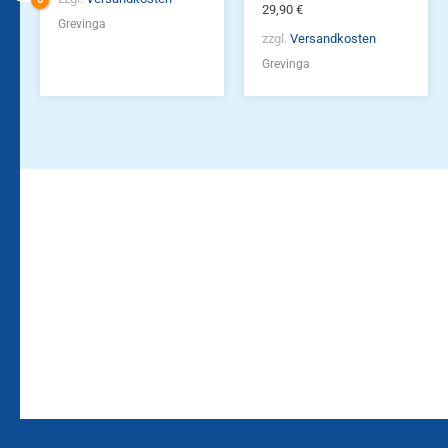
29,90
€
Grevinga
zzgl.
Versandkosten
Grevinga
Bleiben Sie auf dem
Die Vereinsbekleidung
Laufenden!
Zum
Zur
Kundenkonto
Newsletteranmeldung