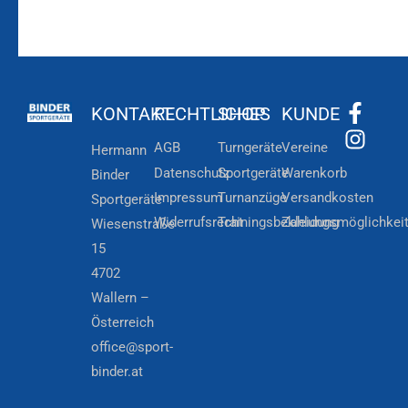
KONTAKT
RECHTLICHES
SHOP
KUNDE
AGB
Turngeräte
Vereine
Hermann
Datenschutz
Sportgeräte
Warenkorb
Binder
Impressum
Turnanzüge
Versandkosten
Sportgeräte
Widerrufsrecht
Trainingsbekleidung
Zahlungsmöglichkei
Wiesenstraße
15
4702
Wallern –
Österreich
office@sport-
binder.at