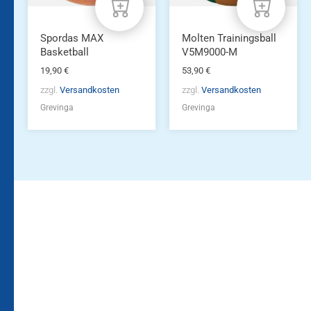
Spordas MAX
Molten Trainingsball
Basketball
V5M9000-M
19,90
€
53,90
€
zzgl.
Versandkosten
zzgl.
Versandkosten
Grevinga
Grevinga
Bleiben Sie auf dem
Die Vereinsbekleidung
Laufenden!
Zum
Zur
Kundenkonto
Newsletteranmeldung