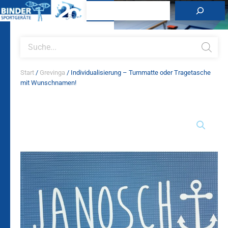
Zum
Suchen
Inhalt
springen
Products
search
Start
/
Grevinga
/ Individualisierung – Turnmatte oder Tragetasche
mit Wunschnamen!
Individualisierung
–
Turnmatte
oder
Tragetasche
mit
Wunschnamen!
Menge