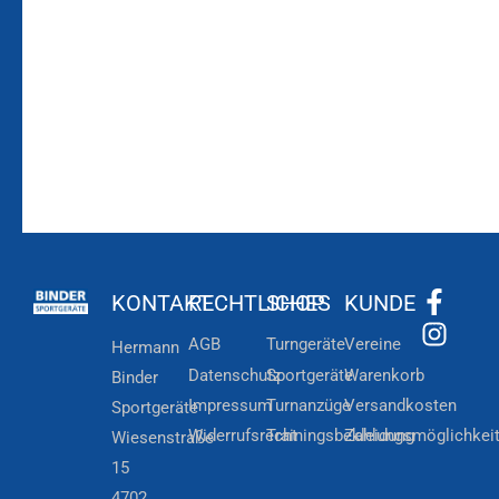
Zum
Zur
Kundenkonto
Newsletteranmeldung
KONTAKT
RECHTLICHES
SHOP
KUNDE
AGB
Turngeräte
Vereine
Hermann
Datenschutz
Sportgeräte
Warenkorb
Binder
Impressum
Turnanzüge
Versandkosten
Sportgeräte
Widerrufsrecht
Trainingsbekleidung
Zahlungsmöglichkei
Wiesenstraße
15
4702