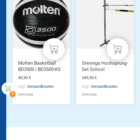
Molten Basketball
Grevinga Hochsprung-
BD3500 | BD3500-KS
Set School
40,90
€
349,00
€
zzgl.
Versandkosten
zzgl.
Versandkosten
Grevinga
Grevinga
Bleiben Sie auf dem
Die Vereinsbekleidung
Laufenden!