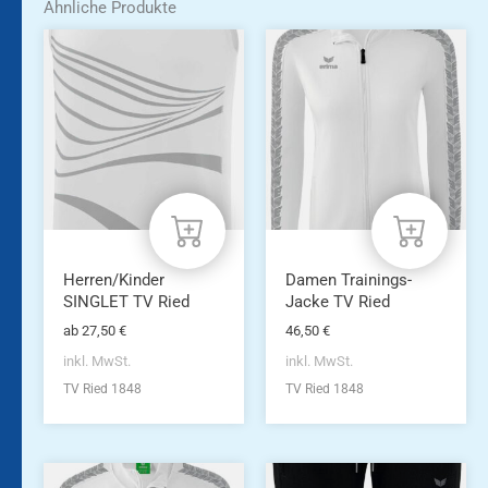
Ähnliche Produkte
Dieses
Dieses
Produkt
Produkt
weist
weist
mehrere
mehrere
Varianten
Varianten
auf.
auf.
Die
Die
Optionen
Optionen
können
können
auf
auf
der
der
Produktseite
Produktseite
Herren/Kinder
Damen Trainings-
gewählt
gewählt
SINGLET TV Ried
Jacke TV Ried
werden
werden
ab
27,50
€
46,50
€
inkl. MwSt.
inkl. MwSt.
TV Ried 1848
TV Ried 1848
Dieses
Dieses