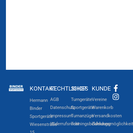
Bleiben Sie auf dem
Die Vereinsbekleidung
Laufenden!
Zum
Zur
Kundenkonto
Newsletteranmeldung
KONTAKT
RECHTLICHES
SHOP
KUNDE
AGB
Turngeräte
Vereine
Hermann
Datenschutz
Sportgeräte
Warenkorb
Binder
Impressum
Turnanzüge
Versandkosten
Sportgeräte
Widerrufsrecht
Trainingsbekleidung
Zahlungsmöglichkei
Wiesenstraße
15