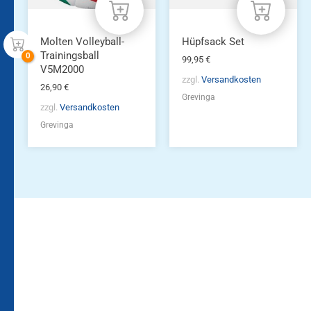
Molten Volleyball-
Hüpfsack Set
Trainingsball
99,95
€
V5M2000
zzgl.
Versandkosten
26,90
€
Grevinga
zzgl.
Versandkosten
Grevinga
Bleiben Sie auf dem
Die Vereinsbekleidung
Laufenden!
Zum
Zur
Kundenkonto
Newsletteranmeldung