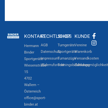
KONTAKT
RECHTLICHES
SHOP
KUNDE
AGB
Turngeräte
Vereine
Hermann
Datenschutz
Sportgeräte
Warenkorb
Binder
Impressum
Turnanzüge
Versandkosten
Sportgeräte
Widerrufsrecht
Trainingsbekleidung
Zahlungsmöglichkei
Wiesenstraße
15
4702
Wallern –
Österreich
office@sport-
binder.at