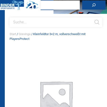
Zum
Suchen
Inhalt
springen
Products
search
Start
/
Grevinga
/ Kleinfeldtor 3×2 m, vollverschweißt mit
PlayersProtect