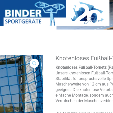
Knotenloses Fußball-
Knotenloses
Fußball-
Tornetz
Knotenloses Fußball-Tornetz (P
(Paar)
Unsere knotenlosen Fußball-Torn
Menge
Stabilität für anspruchsvolle Spi
Maschenweite von 12 cm aus Pol
geeignet. Die knotenlose Verarbe
einfache Montage, sondern auch 
Verrutschen der Maschenverbin