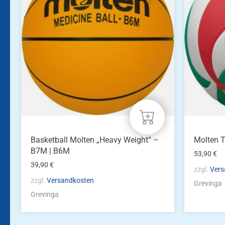
mehrere
Varianten
auf.
Die
Optionen
können
auf
der
Produktseite
gewählt
werden
Basketball Molten „Heavy Weight“ –
Molten 
B7M | B6M
53,90
€
39,90
€
zzgl.
Vers
zzgl.
Versandkosten
Grevinga
Grevinga