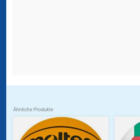
Ähnliche Produkte
Dieses
Produkt
weist