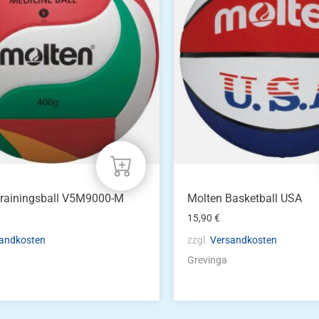
Trainingsball V5M9000-M
Molten Basketball USA
15,90
€
andkosten
zzgl.
Versandkosten
Grevinga