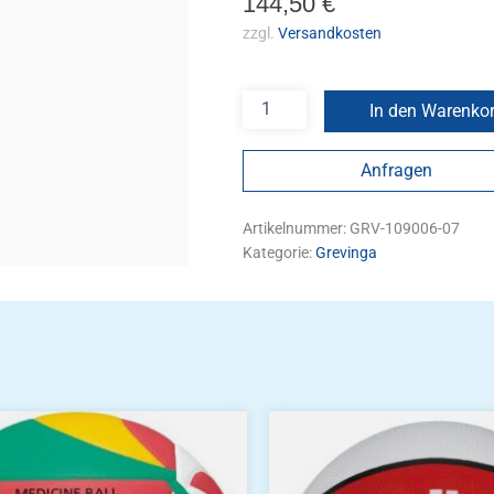
144,50
€
zzgl.
Versandkosten
In den Warenko
Anfragen
Artikelnummer:
GRV-109006-07
Kategorie:
Grevinga