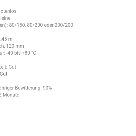
notenlos
leine
nten): 80/150, 80/200 oder 200/200
2,45 m
ch, 120 mm
: -40 bis +80 °C
eit: Gut
 Gut
ähriger Bewitterung: 90%
12 Monate