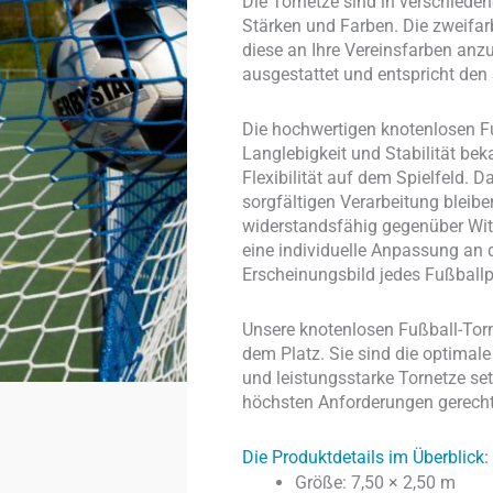
Die Tornetze sind in verschieden
Stärken und Farben. Die zweifar
diese an Ihre Vereinsfarben anzu
ausgestattet und entspricht den
Die hochwertigen knotenlosen Fu
Langlebigkeit und Stabilität be
Flexibilität auf dem Spielfeld. 
sorgfältigen Verarbeitung bleibe
widerstandsfähig gegenüber Witt
eine individuelle Anpassung an 
Erscheinungsbild jedes Fußballp
Unsere knotenlosen Fußball-Torn
dem Platz. Sie sind die optimale
und leistungsstarke Tornetze setz
höchsten Anforderungen gerecht
Die Produktdetails im Überblick:
Größe: 7,50 × 2,50 m