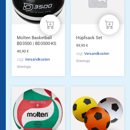
Molten Basketball
Hüpfsack Set
BD3500 | BD3500-KS
99,95
€
40,90
€
zzgl.
Versandkosten
zzgl.
Versandkosten
Grevinga
Grevinga