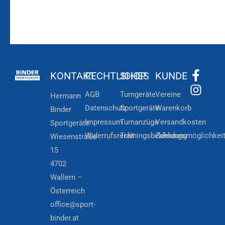
KONTAKT
RECHTLICHES
SHOP
KUNDE
AGB
Turngeräte
Vereine
Hermann
Datenschutz
Sportgeräte
Warenkorb
Binder
Impressum
Turnanzüge
Versandkosten
Sportgeräte
Widerrufsrecht
Trainingsbekleidung
Zahlungsmöglichkei
Wiesenstraße
15
4702
Wallern –
Österreich
office@sport-
binder.at