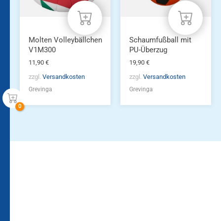
Molten Volleybällchen
Schaumfußball mit
V1M300
PU-Überzug
11,90
€
19,90
€
zzgl.
Versandkosten
zzgl.
Versandkosten
Grevinga
Grevinga
Bleiben Sie auf dem
Die Vereinsbekleidung
Laufenden!
Zum
Zur
Kundenkonto
Newsletteranmeldung