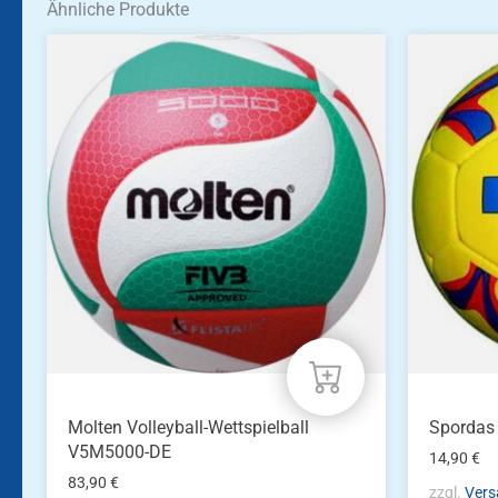
Ähnliche Produkte
Molten Volleyball-Wettspielball
Spordas 
V5M5000-DE
14,90
€
83,90
€
zzgl.
Vers