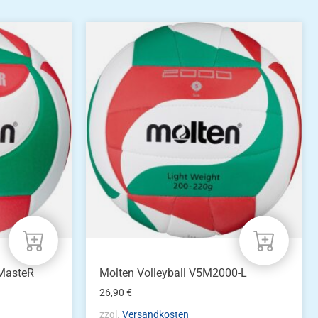
 MasteR
Molten Volleyball V5M2000-L
26,90
€
zzgl.
Versandkosten