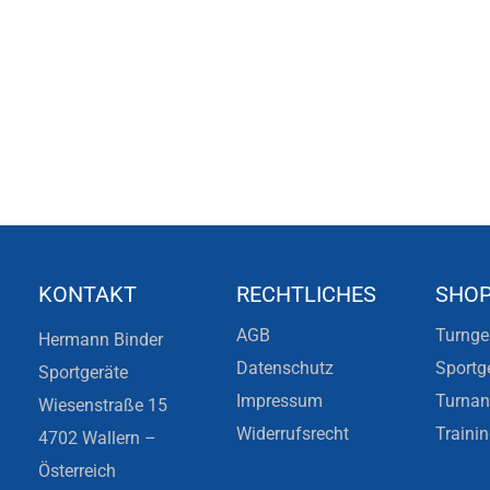
KONTAKT
RECHTLICHES
SHO
AGB
Turnge
Hermann Binder
Datenschutz
Sportg
Sportgeräte
Impressum
Turna
Wiesenstraße 15
Widerrufsrecht
Traini
4702 Wallern –
Österreich