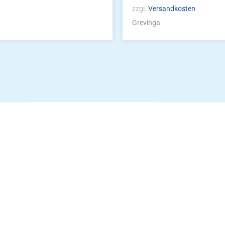
zzgl.
Versandkosten
Grevinga
Die Vereinsbekle
g
Zum Kunde