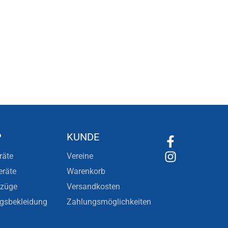
P
KUNDE
räte
Vereine
eräte
Warenkorb
nzüge
Versandkosten
ngsbekleidung
Zahlungsmöglichkeiten