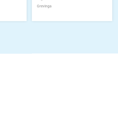
Grevinga
idung
nkonto