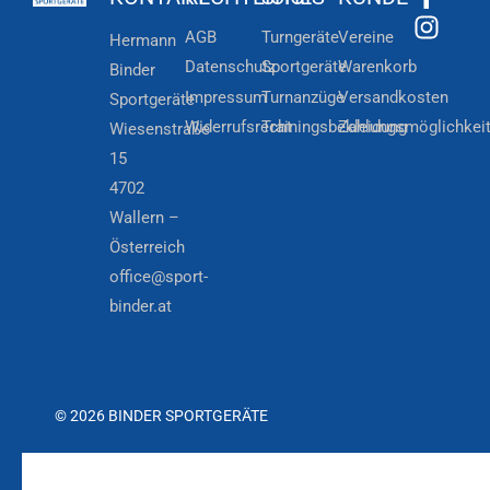
AGB
Turngeräte
Vereine
Hermann
Datenschutz
Sportgeräte
Warenkorb
Binder
Impressum
Turnanzüge
Versandkosten
Sportgeräte
Widerrufsrecht
Trainingsbekleidung
Zahlungsmöglichkei
Wiesenstraße
15
4702
Wallern –
Österreich
office@sport-
binder.at
© 2026 BINDER SPORTGERÄTE