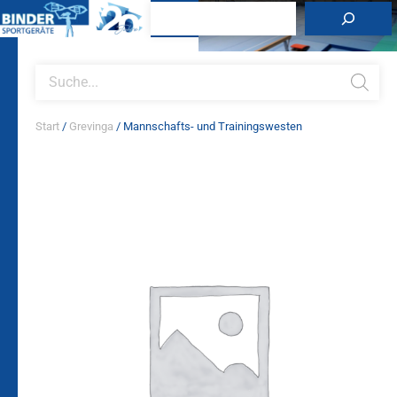
Zum
Suchen
Inhalt
springen
Products
search
Start
/
Grevinga
/ Mannschafts- und Trainingswesten
Mannschafts-
und
Trainingswesten
Menge