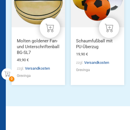
Molten goldener Fan-
Schaumfußball mit
und Unterschriftenball
PU-Überzug
BG-SL7
19,90
€
49,90
€
zzgl.
Versandkosten
zzgl.
Versandkosten
Grevinga
Grevinga
Bleiben Sie auf dem
Die Vereinsbekleidung
Laufenden!
Zum
Zur
Kundenkonto