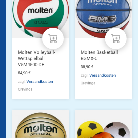
Molten Volleyball-
Molten Basketball
Wettspielball
BGMX-C
V5M4500-DE
38,90
€
54,90
€
zzgl.
Versandkosten
zzgl.
Versandkosten
Grevinga
Grevinga