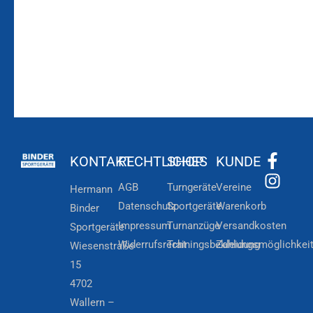
Newsletteranmeldung
KONTAKT
RECHTLICHES
SHOP
KUNDE
AGB
Turngeräte
Vereine
Hermann
Datenschutz
Sportgeräte
Warenkorb
Binder
Impressum
Turnanzüge
Versandkosten
Sportgeräte
Widerrufsrecht
Trainingsbekleidung
Zahlungsmöglichkei
Wiesenstraße
15
4702
Wallern –