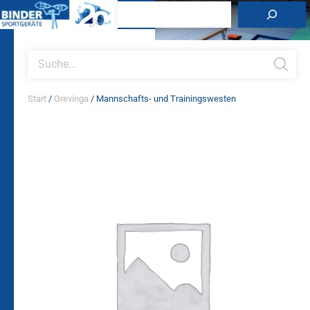
Zum
Suchen
Inhalt
springen
Products
search
Start
/
Grevinga
/ Mannschafts- und Trainingswesten
Mannschafts-
und
Trainingswesten
Menge