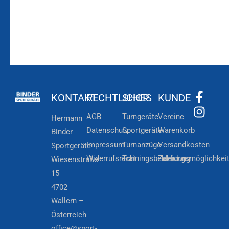
KONTAKT
RECHTLICHES
SHOP
KUNDE
AGB
Turngeräte
Vereine
Hermann
Datenschutz
Sportgeräte
Warenkorb
Binder
Impressum
Turnanzüge
Versandkosten
Sportgeräte
Widerrufsrecht
Trainingsbekleidung
Zahlungsmöglichkei
Wiesenstraße
15
4702
Wallern –
Österreich
office@sport-