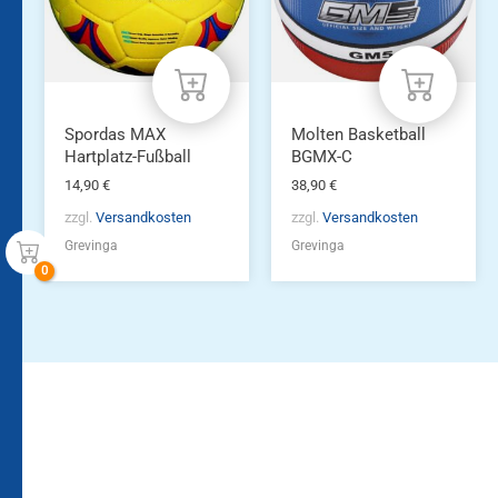
Spordas MAX
Molten Basketball
Hartplatz-Fußball
BGMX-C
14,90
€
38,90
€
zzgl.
Versandkosten
zzgl.
Versandkosten
Grevinga
Grevinga
Bleiben Sie auf dem
Die Vereinsbekleidung
Laufenden!
Zum
Zur
Kundenkonto
Newsletteranmeldung