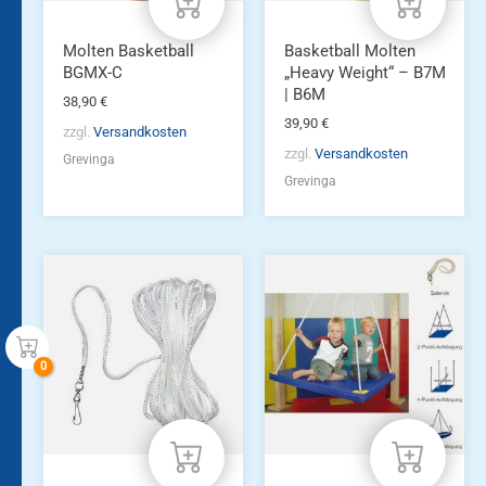
auf
der
Produktseite
Molten Basketball
Basketball Molten
gewählt
BGMX-C
„Heavy Weight“ – B7M
werden
| B6M
38,90
€
39,90
€
zzgl.
Versandkosten
zzgl.
Versandkosten
Grevinga
Grevinga