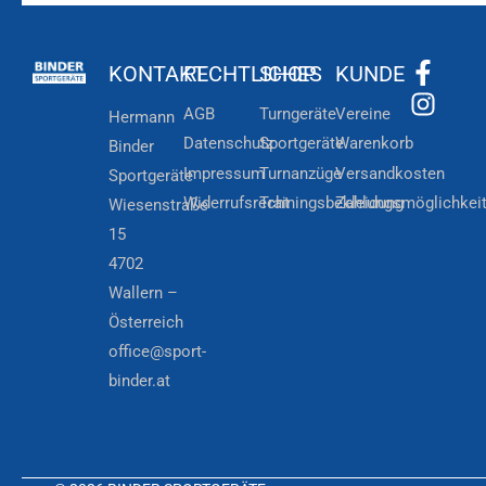
KONTAKT
RECHTLICHES
SHOP
KUNDE
AGB
Turngeräte
Vereine
Hermann
Datenschutz
Sportgeräte
Warenkorb
Binder
Impressum
Turnanzüge
Versandkosten
Sportgeräte
Widerrufsrecht
Trainingsbekleidung
Zahlungsmöglichkei
Wiesenstraße
15
4702
Wallern –
Österreich
office@sport-
binder.at