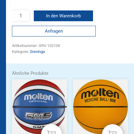
In den Warenkorb
Anfragen
Artikelnummer:
GRV-102108
Kategorie:
Grevinga
Ähnliche Produkte
Dieses
Produkt
weist
mehrere
Varianten
auf.
Die
Optionen
können