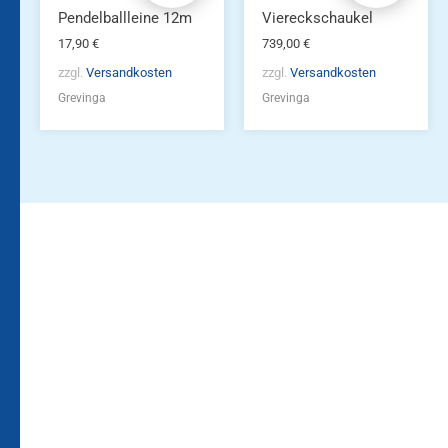
Pendelballleine 12m
Viereckschaukel
17,90
€
739,00
€
zzgl.
Versandkosten
zzgl.
Versandkosten
Grevinga
Grevinga
Bleiben Sie auf dem
Die Vereinsbekleidung
Laufenden!
Zum
Zur
Kundenkonto
Newsletteranmeldung