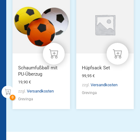
Schaumfußball mit
Hüpfsack Set
PU-Überzug
99,95
€
19,90
€
zzgl.
Versandkosten
zzgl.
Versandkosten
Grevinga
Grevinga
Bleiben Sie auf dem
Die Vereinsbekleidung