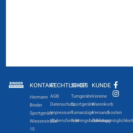
Laufenden!
Zum
Zur
Kundenkonto
Newsletteranmeldung
KONTAKT
RECHTLICHES
SHOP
KUNDE
AGB
Turngeräte
Vereine
Hermann
Datenschutz
Sportgeräte
Warenkorb
Binder
Impressum
Turnanzüge
Versandkosten
Sportgeräte
Widerrufsrecht
Trainingsbekleidung
Zahlungsmöglichkei
Wiesenstraße
15