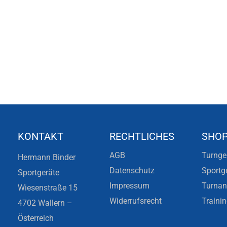
KONTAKT
RECHTLICHES
SHO
AGB
Turnge
Hermann Binder
Datenschutz
Sportg
Sportgeräte
Impressum
Turna
Wiesenstraße 15
Widerrufsrecht
Traini
4702 Wallern –
Österreich