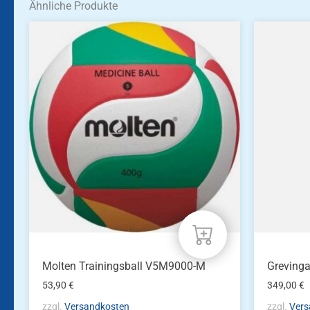
Ähnliche Produkte
Molten Trainingsball V5M9000-M
Greving
53,90
€
349,00
€
zzgl.
Versandkosten
zzgl.
Vers