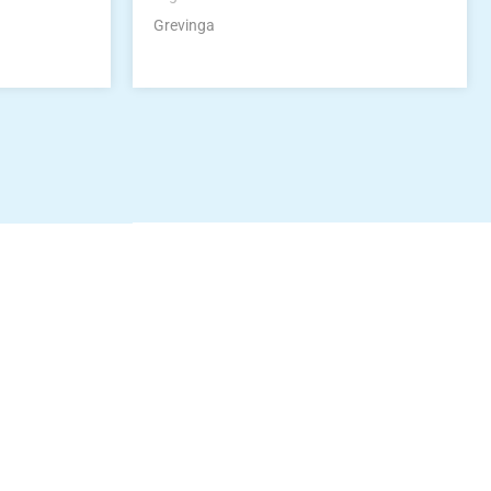
Grevinga
idung
nkonto