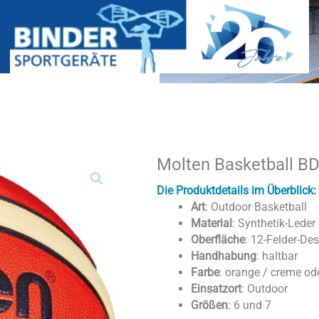
Molten Basketball B
Molten
Basketball
BD3500
Die Produktdetails im Überblick:
|
Art
: Outdoor Basketball
BD3500-
Material
: Synthetik-Leder
KS
Oberfläche
: 12-Felder-De
Menge
Handhabung
: haltbar
Farbe
: orange / creme ode
Einsatzort
: Outdoor
Größen
: 6 und 7