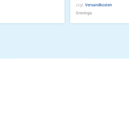
zzgl.
Versandkosten
Grevinga
Die Vereinsbekle
g
Zum Kunde