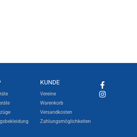
P
KUNDE
räte
Vereine
eräte
Warenkorb
nzüge
Versandkosten
ngsbekleidung
Zahlungsmöglichkeiten