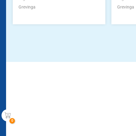
Grevinga
Grevinga
Bleiben Sie auf dem Laufenden!
Zur Newsletteranmeldun