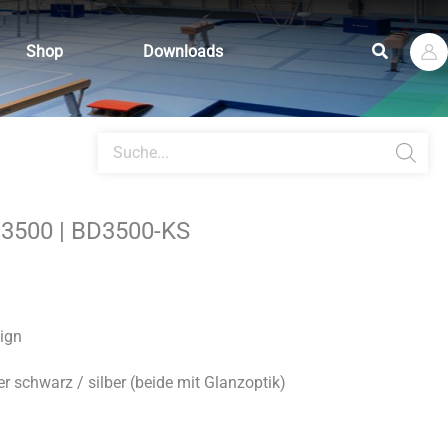
Suchen
Shop
Downloads
Products
search
D3500 | BD3500-KS
sign
r schwarz / silber (beide mit Glanzoptik)