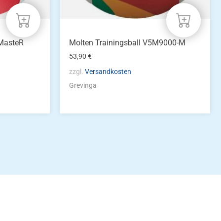
 MasteR
Molten Trainingsball V5M9000-M
53,90
€
zzgl.
Versandkosten
Grevinga
idung
nkonto