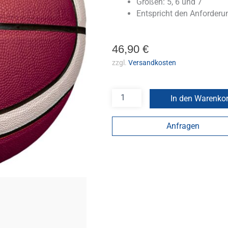
Größen: 5, 6 und 7
Entspricht den Anforderu
46,90
€
zzgl.
Versandkosten
In den Warenko
Anfragen