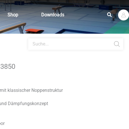
Suchen
Shop
Downloads
Products
search
G3850
 mit klassischer Noppenstruktur
- und Dämpfungskonzept
oor