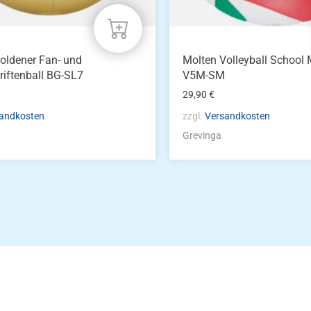
oldener Fan- und
Molten Volleyball School
riftenball BG-SL7
V5M-SM
29,90
€
andkosten
zzgl.
Versandkosten
Grevinga
Die Vereinsbekle
g
Zum Kunde