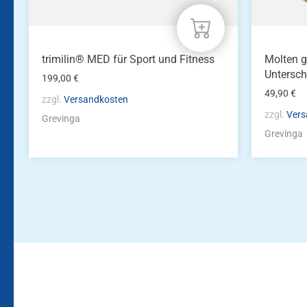
trimilin® MED für Sport und Fitness
Molten g
Untersch
199,00
€
49,90
€
zzgl.
Versandkosten
zzgl.
Vers
Grevinga
Grevinga
Bleiben Sie auf dem Laufenden!
Zur Newsletteranmeldun