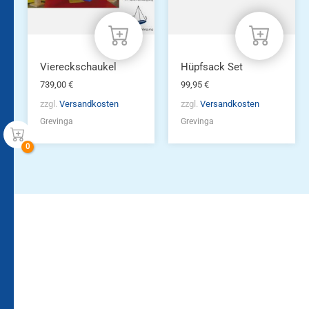
Viereckschaukel
Hüpfsack Set
739,00
€
99,95
€
zzgl.
Versandkosten
zzgl.
Versandkosten
Grevinga
Grevinga
Bleiben Sie auf dem
Die Vereinsbekleidung
Laufenden!
Zum
Zur
Kundenkonto
Newsletteranmeldung