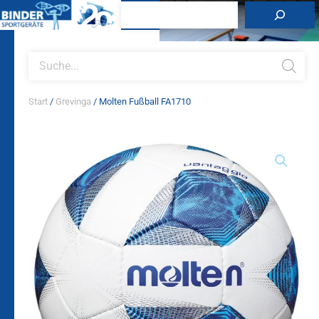
Zum
Suchen
Inhalt
springen
Products
search
Start
/
Grevinga
/ Molten Fußball FA1710
Molten
Fußball
FA1710
Menge