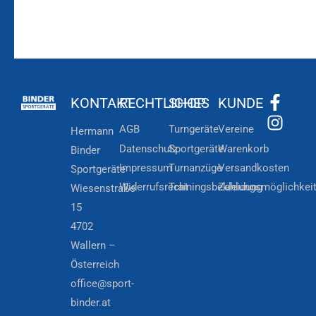
KONTAKT
RECHTLICHES
SHOP
KUNDE
AGB
Turngeräte
Vereine
Hermann
Datenschutz
Sportgeräte
Warenkorb
Binder
Impressum
Turnanzüge
Versandkosten
Sportgeräte
Widerrufsrecht
Trainingsbekleidung
Zahlungsmöglichkei
Wiesenstraße
15
4702
Wallern –
Österreich
office@sport-
binder.at