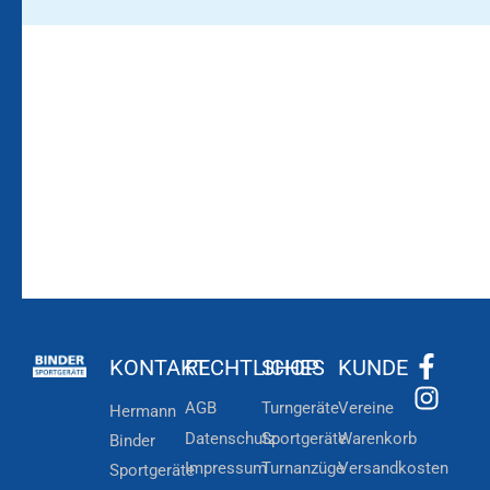
Bleiben Sie auf dem
Die Vereinsbekleidung
Laufenden!
Zum
Zur
Kundenkonto
Newsletteranmeldung
KONTAKT
RECHTLICHES
SHOP
KUNDE
AGB
Turngeräte
Vereine
Hermann
Datenschutz
Sportgeräte
Warenkorb
Binder
Impressum
Turnanzüge
Versandkosten
Sportgeräte