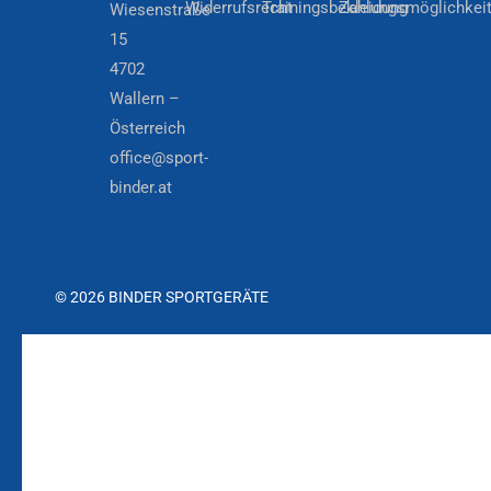
Widerrufsrecht
Trainingsbekleidung
Zahlungsmöglichkei
Wiesenstraße
15
4702
Wallern –
Österreich
office@sport-
binder.at
© 2026 BINDER SPORTGERÄTE