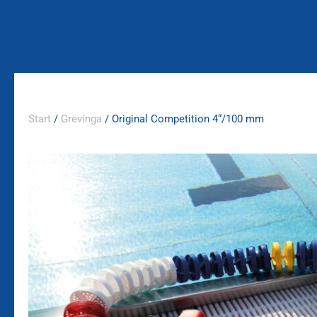
Zum
Inhalt
springen
Start
/
Grevinga
/ Original Competition 4“/100 mm