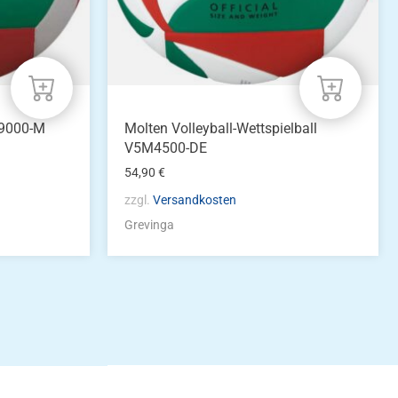
M9000-M
Molten Volleyball-Wettspielball
V5M4500-DE
54,90
€
zzgl.
Versandkosten
Grevinga
idung