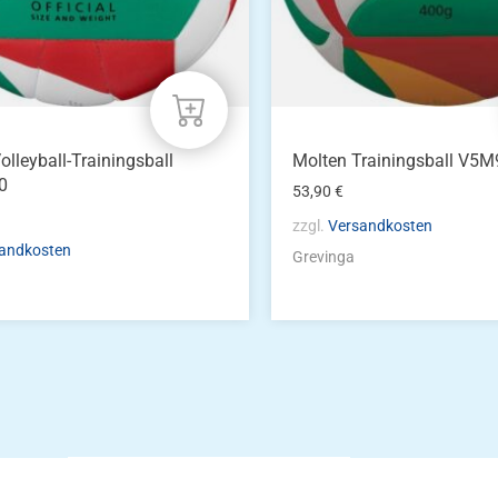
olleyball-Trainingsball
Molten Trainingsball V5
0
53,90
€
zzgl.
Versandkosten
andkosten
Grevinga
Die Vereinsbekle