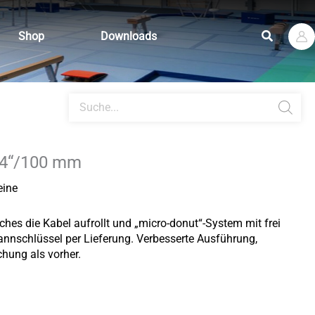
Suchen
Shop
Downloads
Products
search
n 4“/100 mm
eine
hes die Kabel aufrollt und „
micro-donut“-System mit frei
annschlüssel per Lieferung.
Verbesserte Ausführung,
hung als vorher.