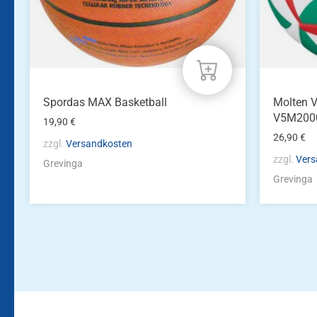
Spordas MAX Basketball
Molten V
V5M200
19,90
€
26,90
€
zzgl.
Versandkosten
zzgl.
Vers
Grevinga
Grevinga
Bleiben Sie auf dem Laufenden!