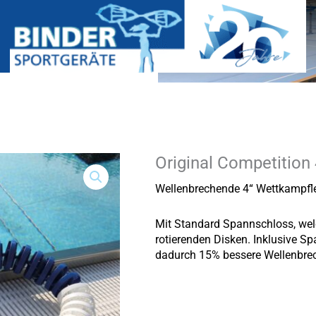
Original Competitio
Original
Competition
4“/100
Wellenbrechende 4“ Wettkampfl
mm
Menge
Mit Standard Spannschloss, welc
rotierenden Disken.
Inklusive Sp
dadurch
15% bessere Wellenbrec