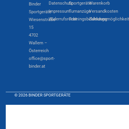
Datenschutz
Sportgeräte
Warenkorb
Binder
Impressum
Turnanzüge
Versandkosten
Sportgeräte
Widerrufsrecht
Trainingsbekleidung
Zahlungsmöglichkei
Wiesenstraße
15
4702
Wallern –
Österreich
office@sport-
binder.at
© 2026 BINDER SPORTGERÄTE