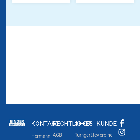
Bleiben Sie auf dem
Die Vereinsbekleidung
Laufenden!
Zum
Zur
Kundenkonto
Newsletteranmeldung
KONTAKT
RECHTLICHES
SHOP
KUNDE
AGB
Turngeräte
Vereine
Hermann